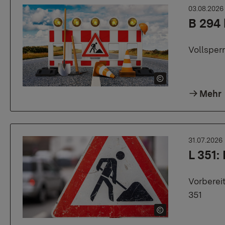
03.08.202
B 294 
Vollsper
Mehr
31.07.2026
L 351:
Vorberei
351