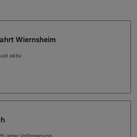
fahrt Wiernsheim
ust aktiv
ch
26 unter Vollsperrung