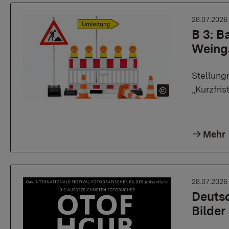
28.07.202
B 3: B
Weing
Stellung
„Kurzfri
Mehr
28.07.202
Deutsc
Bilder