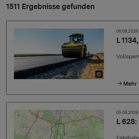
1511 Ergebnisse gefunden
06.08.202
L 1134
Vollsper
Mehr
05.08.202
L 628
Fahrbahn