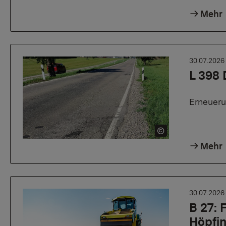
Mehr
30.07.202
L 398 
Erneueru
Mehr
30.07.202
B 27:
Höpfi