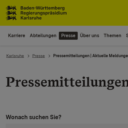
Zum Inhaltsbereich
Zur Hauptnavigation
Karriere
Abteilungen
Presse
Über uns
Themen
You are here:
Karlsruhe
Presse
Pressemitteilungen | Aktuelle Meldung
Pressemitteilunge
Wonach suchen Sie?