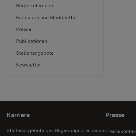
Bürgerreferentin
Formulare und Merkblätter
Presse
Publikationen
Stellenangebote
Newsletter
Themenübersicht
Karriere
Presse
Stellenangebote des Regierungspräsidiums
Pressekontak