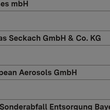
ses mbH
as Seckach GmbH & Co. KG
pean Aerosols GmbH
Sonderabfall Entsorgung Ba