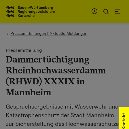
Zum Inhaltsbereich
Zur Hauptnavigation
You are here:
Pressemitteilungen | Aktuelle Meldungen
Pressemitteilung
Dammertüchtigung
Rheinhochwasserdamm
(RHWD) XXXIX in
Mannheim
Gesprächsergebnisse mit Wasserwehr und
Katastrophenschutz der Stadt Mannheim
Kontakt
zur Sicherstellung des Hochwasserschutzes