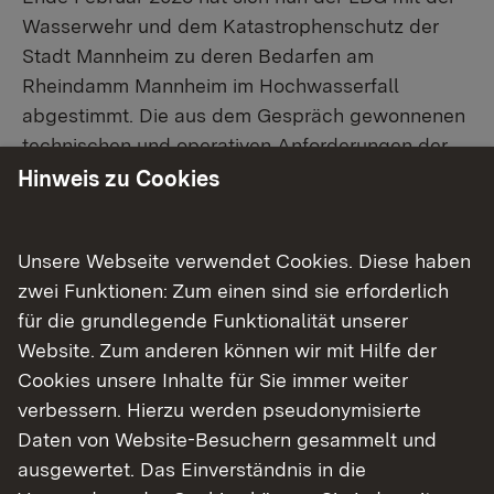
Wasserwehr und dem Katastrophenschutz der
Stadt Mannheim zu deren Bedarfen am
Rheindamm Mannheim im Hochwasserfall
abgestimmt. Die aus dem Gespräch gewonnenen
technischen und operativen Anforderungen der
Wasserwehr und des Katastrophenschutzes
Hinweis zu Cookies
werden in die weitere Planung der neuen Variante
einfließen.
Unsere Webseite verwendet Cookies. Diese haben
zwei Funktionen: Zum einen sind sie erforderlich
Bereits vor dem Austausch war klar, dass auch
für die grundlegende Funktionalität unserer
mit einer selbsttragend bemessenen Spundwand
Website. Zum anderen können wir mit Hilfe der
ein Weg, der im Hochwasserfall von der
Cookies unsere Inhalte für Sie immer weiter
Wasserwehr und dem Katastrophenschutz
verbessern. Hierzu werden pseudonymisierte
genutzt werden kann, erforderlich sein wird. Er
Daten von Website-Besuchern gesammelt und
wird so gestaltet, dass er dann mit den
ausgewertet. Das Einverständnis in die
notwendigen Lastkraftwagen befahren werden