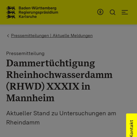
Zum Inhaltsbereich
Zur Hauptnavigation
You are here:
Pressemitteilungen | Aktuelle Meldungen
Pressemitteilung
Dammertüchtigung
Rheinhochwasserdamm
(RHWD) XXXIX in
Mannheim
Aktueller Stand zu Untersuchungen am
Rheindamm
Kontakt