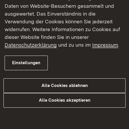
Daten von Website-Besuchern gesammelt und
Erkundungen werden voraussichtlich noch bis
ausgewertet. Das Einverständnis in die
April 2025 andauern. Weiterhin müssen Brunnen,
Verwendung der Cookies können Sie jederzeit
an denen Pumpversuche durchgeführt werden,
widerrufen. Weitere Informationen zu Cookies auf
gebohrt werden. Diese Arbeiten finden ab März
dieser Website finden Sie in unserer
bis in den Herbst 2025 statt. Die Pumpversuche
Datenschutzerklärung
und zu uns im
Impressum
.
liefern Auskunft darüber, wie durchlässig der
Untergrund für das Grundwasser ist. Die
Ergebnisse fließen anschließend in die
Einstellungen
Modellberechnungen zum Grundwasser ein. Die
Brunnenbohrungen werden, anders als die
laufenden Bodenerkundungen, nicht auf der
Alle Cookies ablehnen
Dammkrone durchgeführt, sondern am Fuß des
Dammes. Hierfür wurden sieben aussagekräftige
Alle Cookies akzeptieren
Erkundungspunkte auf Grundstücken der Stadt
Mannheim ausgewählt. Die Bohrungen sollen so
durchgeführt werden, dass die umstehenden