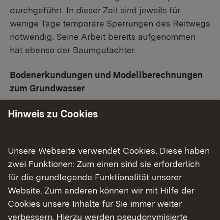
durchgeführt. In dieser Zeit sind jeweils für
wenige Tage temporäre Sperrungen des Reitwegs
notwendig. Seine Arbeit bereits aufgenommen
hat ebenso der Baumgutachter.
Bodenerkundungen und Modellberechnungen
zum Grundwasser
Mit den zunächst ab 4. November 2024
Hinweis zu Cookies
vorgesehenen Bodenerkundungen
(
Pressemitteilung vom 21. Oktober 2024
) konnte
Unsere Webseite verwendet Cookies. Diese haben
erst Mitte Januar 2025 begonnen werden, da die
zwei Funktionen: Zum einen sind sie erforderlich
vorbereitenden Kampfmitteluntersuchungen
für die grundlegende Funktionalität unserer
länger als geplant dauerten. Daher werden die
Website. Zum anderen können wir mit Hilfe der
Bodenerkundungen nun mit erhöhter Intensität
Cookies unsere Inhalte für Sie immer weiter
in zwei Teams, eines im nördlichen und eines im
verbessern. Hierzu werden pseudonymisierte
südlichen Dammabschnitt, durchgeführt. Die