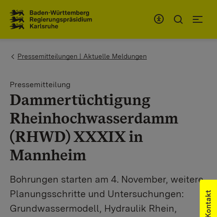
Zum Inhaltsbereich
Zur Hauptnavigation
You are here:
Pressemitteilungen | Aktuelle Meldungen
Pressemitteilung
Dammertüchtigung
Rheinhochwasserdamm
(RHWD) XXXIX in
Mannheim
Bohrungen starten am 4. November, weitere
Planungsschritte und Untersuchungen:
Kontakt
Grundwassermodell, Hydraulik Rhein,