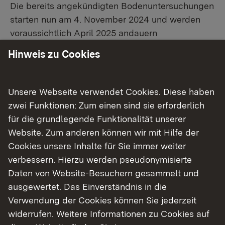
Die bereits angekündigten Bodenuntersuchungen
starten nun am 4. November 2024 und werden
voraussichtlich April 2025 andauern
(
Pressemitteilung 3. Juli 2024
). Die Bohrpunkte
Hinweis zu Cookies
wurden in einem gemeinsamen Termin vor Ort
unter Berücksichtigung der technischen und
naturschutzfachlichen Anforderungen festgelegt.
Unsere Webseite verwendet Cookies. Diese haben
zwei Funktionen: Zum einen sind sie erforderlich
Weitere Informationen zum Rheindamm
für die grundlegende Funktionalität unserer
Mannheim sind auf der
Projektseite
zu finden.
Website. Zum anderen können wir mit Hilfe der
Cookies unsere Inhalte für Sie immer weiter
Hintergrund
verbessern. Hierzu werden pseudonymisierte
Daten von Website-Besuchern gesammelt und
Der Landesbetrieb Gewässer hat damit
ausgewertet. Das Einverständnis in die
begonnen, die Planung für ein
Verwendung der Cookies können Sie jederzeit
überströmungssicheres Bauwerk durch
widerrufen. Weitere Informationen zu Cookies auf
Einbringen einer statisch selbsttragenden