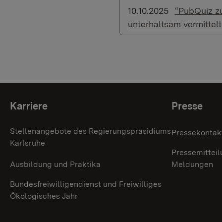
10.10.2025
“PubQuiz z
unterhaltsam vermittelt
Themenübersicht
Karriere
Presse
Stellenangebote des Regierungspräsidiums
Pressekontak
Karlsruhe
Pressemitteil
Ausbildung und Praktika
Meldungen
Bundesfreiwilligendienst und Freiwilliges
Ökologisches Jahr