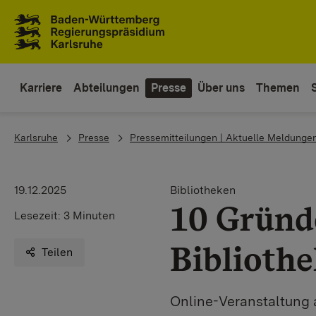
Zum Inhaltsbereich
Zur Hauptnavigation
Karriere
Abteilungen
Presse
Über uns
Themen
You are here:
Karlsruhe
Presse
Pressemitteilungen | Aktuelle Meldunge
19.12.2025
Bibliotheken
10 Gründ
Lesezeit:
3 Minuten
Biblioth
Teilen
Online-Veranstaltung 