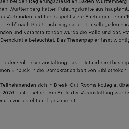
wesen bei den Regierungspräsidien Baden-Württemberg
Baden-Württemberg
hatten Führungskräfte aus hauptamtl
us Verbänden und Landespolitik zur Fachtagung vom 19
er Alb“ nach Bad Urach eingeladen. Im kollegialen Fa
nden und Veranstaltenden wurde die Rolle und das Pote
r Demokratie beleuchtet. Das Thesenpapier fasst wich
lt in der Online-Veranstaltung das entstandene Thesenp
inen Einblick in die Demokratiearbeit von Bibliotheken.
 Teilnehmenden sich in Break-Out-Rooms kollegial übe
z 2026 austauschen. Am Ende der Veranstaltung werd
enum vorgestellt und gesammelt.