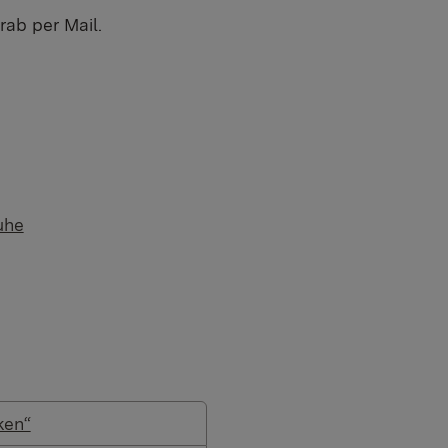
ab per Mail.
uhe
ken“