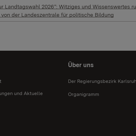
ur Landtagswahl 2026”: Witziges und Wissenswertes r
 von der Landeszentrale für politische Bildung
Über uns
t
Der Regierungsbezirk Karlsru
ungen und Aktuelle
Organigramm