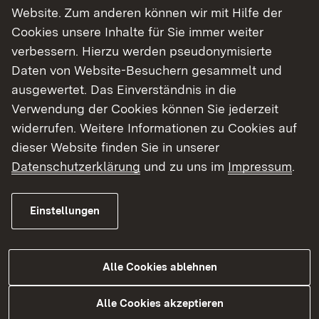
Haben sich die Kontaktdaten Ihrer Bibliothek
Website. Zum anderen können wir mit Hilfe der
geändert?
Cookies unsere Inhalte für Sie immer weiter
Oder haben Sie neu als Bibliotheksleitung
verbessern. Hierzu werden pseudonymisierte
angefangen? Teilen Sie uns
hier
bitte Ihre
Daten von Website-Besuchern gesammelt und
aktuellen Kontaktdaten mit.
ausgewertet. Das Einverständnis in die
Verwendung der Cookies können Sie jederzeit
widerrufen. Weitere Informationen zu Cookies auf
dieser Website finden Sie in unserer
Datenschutzerklärung
und zu uns im
Impressum
.
Einstellungen
Alle Cookies ablehnen
Alle Cookies akzeptieren