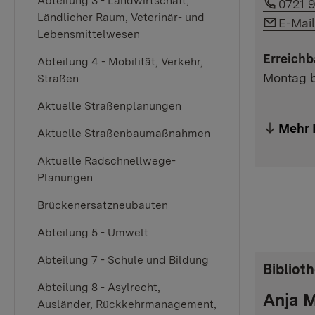
Link a
Abteilung 3 - Landwirtschaft,
0721 
Ländlicher Raum, Veterinär- und
Link a
E-Mai
Lebensmittelwesen
Erreichb
Abteilung 4 - Mobilität, Verkehr,
Montag b
Straßen
Aktuelle Straßenplanungen
Mehr 
Aktuelle Straßenbaumaßnahmen
Aktuelle Radschnellwege-
Planungen
Brückenersatzneubauten
Abteilung 5 - Umwelt
Abteilung 7 - Schule und Bildung
Bibliot
Abteilung 8 - Asylrecht,
Anja 
Ausländer, Rückkehrmanagement,