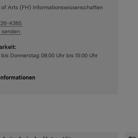
 of Arts (FH) Informationswissenschaften
uf Telefonnummer:
926-4385
uf E-Mail:
l senden
arkeit:
 bis Donnerstag 08:00 Uhr bis 15:00 Uhr
Informationen