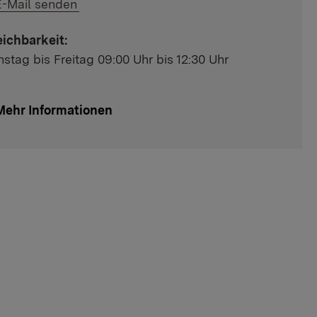
ink auf E-Mail:
E-Mail senden
eichbarkeit:
nstag bis Freitag 09:00 Uhr bis 12:30 Uhr
Mehr Informationen