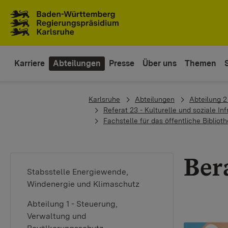
Zum Inhaltsbereich
Zur Hauptnavigation
Karriere
Abteilungen
Presse
Über uns
Themen
You are here:
Karlsruhe
Abteilungen
Abteilung 
Referat 23 - Kulturelle und soziale In
Fachstelle für das öffentliche Biblio
Ber
Stabsstelle Energiewende,
Windenergie und Klimaschutz
Abteilung 1 - Steuerung,
Verwaltung und