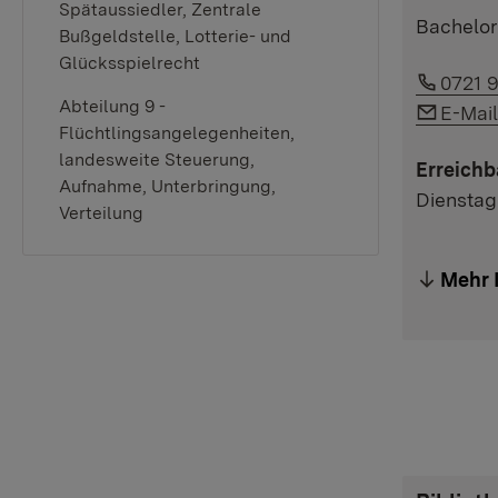
Spätaussiedler, Zentrale
Bachelor
Bußgeldstelle, Lotterie- und
Glücksspielrecht
Link a
0721 
Abteilung 9 -
Link a
E-Mai
Flüchtlingsangelegenheiten,
landesweite Steuerung,
Erreichb
Aufnahme, Unterbringung,
Dienstag
Verteilung
Mehr 