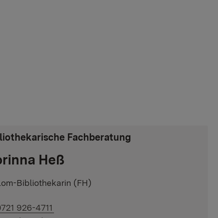
liothekarische Fachberatung
rinna Heß
lom-Bibliothekarin (FH)
ink auf Telefonnummer:
0721 926-4711