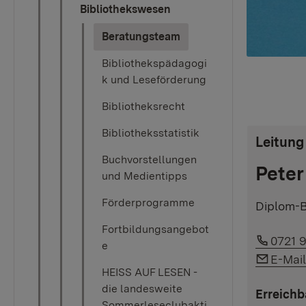
Bibliothekswesen
(current)
Beratungsteam
Bibliothekspädagogi
k und Leseförderung
Bibliotheksrecht
Bibliotheksstatistik
Leitung
Buchvorstellungen
Peter
und Medientipps
Förderprogramme
Diplom-B
Fortbildungsangebot
Link a
0721 
e
Link a
E-Mai
HEISS AUF LESEN -
die landesweite
Erreichb
Sommerleseclubakti