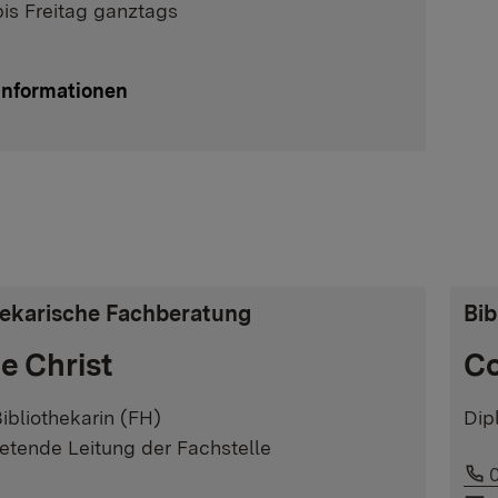
is Freitag ganztags
Informationen
hekarische Fachberatung
Bib
le Christ
Co
ibliothekarin (FH)
Dip
retende Leitung der Fachstelle
L