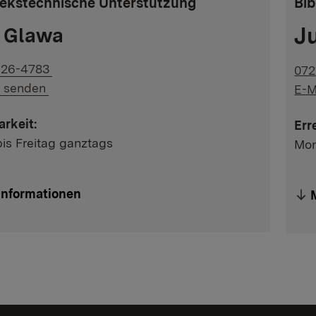
hekstechnische Unterstützung
Bib
Ju
e Glawa
uf Telefonnummer:
926-4783
072
uf E-Mail:
l senden
E-M
arkeit:
Err
is Freitag ganztags
Mon
Informationen