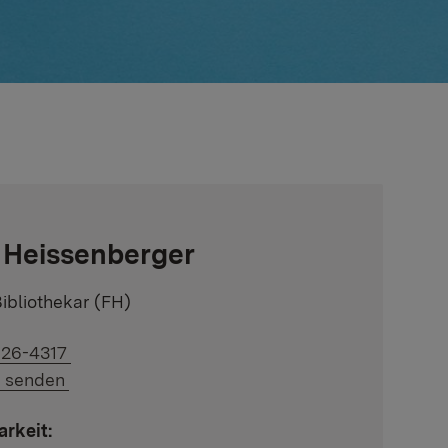
 Heissenberger
ibliothekar (FH)
uf Telefonnummer:
926-4317
uf E-Mail:
l senden
arkeit: