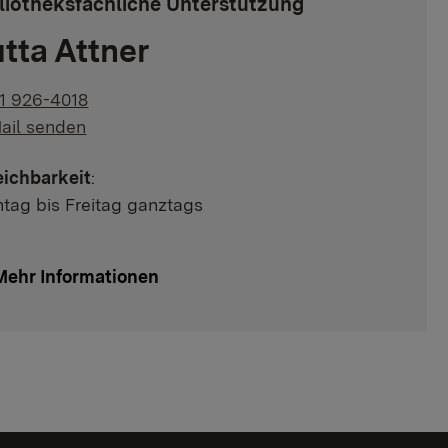
liotheksfachliche Unterstützung
tta Attner
1 926-4018
ail senden
eichbarkeit
:
tag bis Freitag ganztags
Mehr Informationen