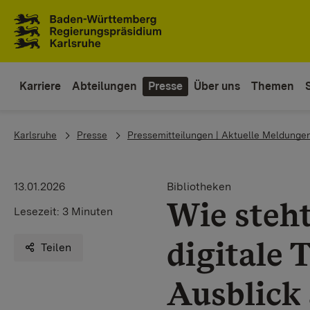
Zum Inhaltsbereich
Zur Hauptnavigation
Karriere
Abteilungen
Presse
Über uns
Themen
You are here:
Karlsruhe
Presse
Pressemitteilungen | Aktuelle Meldunge
13.01.2026
Bibliotheken
Wie steht
Lesezeit:
3 Minuten
digitale 
Teilen
Ausblick 