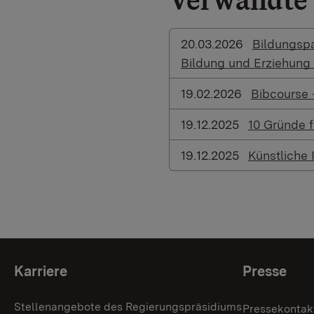
20.03.2026
Bildungspa
Bildung und Erziehung
19.02.2026
Bibcourse 
19.12.2025
10 Gründe f
19.12.2025
Künstliche 
Themenübersicht
Karriere
Presse
Stellenangebote des Regierungspräsidiums
Pressekontak