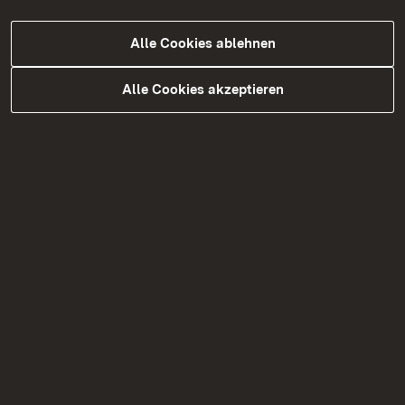
Sonja Hoffmann, Polizeipräsidium Offenburg,
Referentin Strategische Prävention und
Alle Cookies ablehnen
Kriminalprävention
Alle Cookies akzeptieren
12.15 Uhr
Fachaustausch
Aktuelles und Themenwünsche
13.00 Uhr
Tagungsende
Zielgruppe
Die Veranstaltung richtet sich an Führungskräfte
und Mitarbeitende aus den haupt-, neben- und