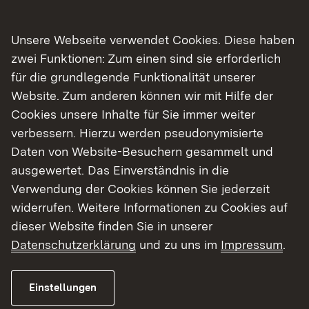
Begrüßung
Unsere Webseite verwendet Cookies. Diese haben
zwei Funktionen: Zum einen sind sie erforderlich
10.15 Uhr
für die grundlegende Funktionalität unserer
Website. Zum anderen können wir mit Hilfe der
Rundgang durch die Bibliothek
Cookies unsere Inhalte für Sie immer weiter
Sonja Kropp, Leitung Mediathek Bühl
verbessern. Hierzu werden pseudonymisierte
Daten von Website-Besuchern gesammelt und
10.30 Uhr
ausgewertet. Das Einverständnis in die
Verwendung der Cookies können Sie jederzeit
Neues aus der Fachstelle
widerrufen. Weitere Informationen zu Cookies auf
Peter Heissenberger
dieser Website finden Sie in unserer
10.45 Uhr
Datenschutzerklärung
und zu uns im
Impressum
.
Prävention im Bibliotheksalltag.
Einstellungen
Strategien, Maßnahmen, rechtliche Aspekte.