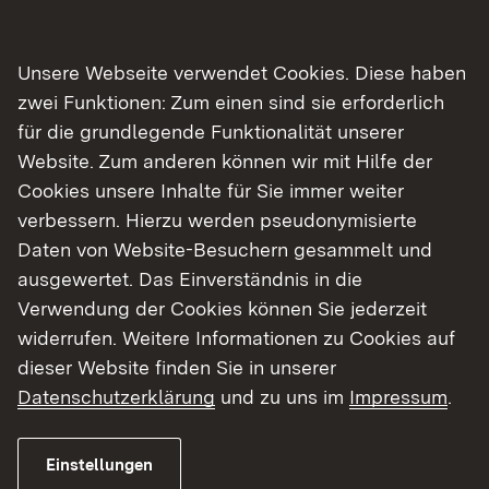
14.00 Uhr
Unsere Webseite verwendet Cookies. Diese haben
Begrüßung
zwei Funktionen: Zum einen sind sie erforderlich
für die grundlegende Funktionalität unserer
14.15 Uhr
Website. Zum anderen können wir mit Hilfe der
Rundgang durch die Bibliothek
Cookies unsere Inhalte für Sie immer weiter
Claudio Schmidt, Leitung Stadtbibliothek Bad
verbessern. Hierzu werden pseudonymisierte
Liebenzell
Daten von Website-Besuchern gesammelt und
ausgewertet. Das Einverständnis in die
14.30 Uhr
Verwendung der Cookies können Sie jederzeit
widerrufen. Weitere Informationen zu Cookies auf
Neues aus der Fachstelle
dieser Website finden Sie in unserer
Peter Heissenberger
Datenschutzerklärung
und zu uns im
Impressum
.
14.45 Uhr
Einstellungen