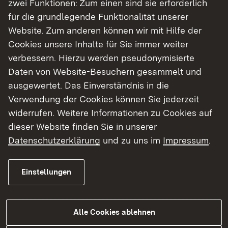
zwei Funktionen: Zum einen sind sie erforderlich
Informieren Sie sich!
für die grundlegende Funktionalität unserer
Website. Zum anderen können wir mit Hilfe der
Externer Link:
Unterlagen zum fertig gestellten
Cookies unsere Inhalte für Sie immer weiter
Managementplan
verbessern. Hierzu werden pseudonymisierte
Daten von Website-Besuchern gesammelt und
ausgewertet. Das Einverständnis in die
Verwendung der Cookies können Sie jederzeit
Managementpläne im Regierungsbezirk
widerrufen. Weitere Informationen zu Cookies auf
Karlsruhe und Natura 2000
dieser Website finden Sie in unserer
Datenschutzerklärung
und zu uns im
Impressum
.
Einstellungen
Alle Cookies ablehnen