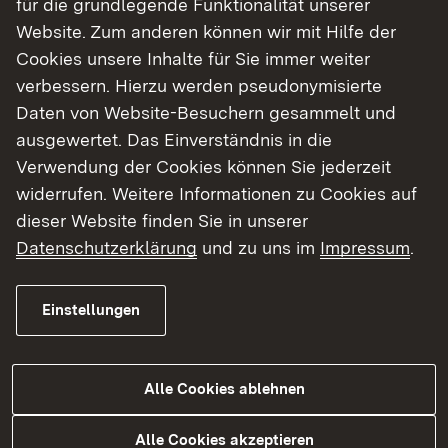
für die grundlegende Funktionalität unserer
Managementplan
Website. Zum anderen können wir mit Hilfe der
Cookies unsere Inhalte für Sie immer weiter
verbessern. Hierzu werden pseudonymisierte
Managementpläne im Regierungsbezirk
Daten von Website-Besuchern gesammelt und
Karlsruhe und Natura 2000
ausgewertet. Das Einverständnis in die
Verwendung der Cookies können Sie jederzeit
widerrufen. Weitere Informationen zu Cookies auf
dieser Website finden Sie in unserer
Datenschutzerklärung
und zu uns im
Impressum
.
Einstellungen
Laufende Natura 2000 Managementpläne (MaP) im Regierungsbezirk Karlsruhe
Alle Cookies ablehnen
Alle Cookies akzeptieren