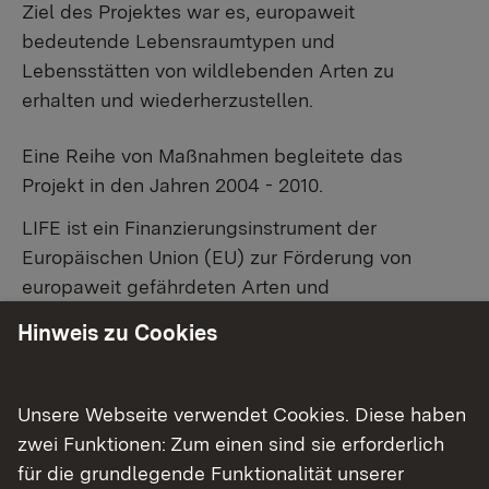
Ziel des Projektes war es, europaweit
bedeutende Lebensraumtypen und
Lebensstätten von wildlebenden Arten zu
erhalten und wiederherzustellen.
Eine Reihe von Maßnahmen begleitete das
Projekt in den Jahren 2004 - 2010.
LIFE ist ein Finanzierungsinstrument der
Europäischen Union (EU) zur Förderung von
europaweit gefährdeten Arten und
Lebensräumen. Damit unterstützt die EU die
Hinweis zu Cookies
Schaffung und Erhaltung des Netzwerkes Natura
2000. Natura 2000 ist eine Naturschutzkonzeption
mit dem Ziel, die biologische Vielfalt zu erhalten.
Unsere Webseite verwendet Cookies. Diese haben
Grundlage für diese Konzeption ist ein
zwei Funktionen: Zum einen sind sie erforderlich
europäisches Netz von FFH- und
für die grundlegende Funktionalität unserer