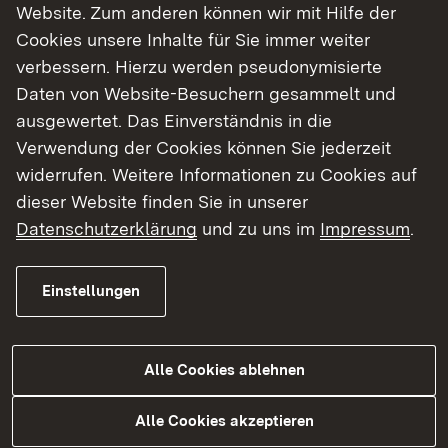
Vogelschutzgebieten (SPA).
Website. Zum anderen können wir mit Hilfe der
Cookies unsere Inhalte für Sie immer weiter
Dieses Projekt wurde von der EU zwischen 2004
verbessern. Hierzu werden pseudonymisierte
und 2010 mit 3,5 Millionen Euro unterstützt.
Daten von Website-Besuchern gesammelt und
ausgewertet. Das Einverständnis in die
Die Projektleitung hatte das Regierungspräsidium
Verwendung der Cookies können Sie jederzeit
Karlsruhe (RP), Referat 56 (Naturschutz und
widerrufen. Weitere Informationen zu Cookies auf
Landschaftspflege, übernommen.
dieser Website finden Sie in unserer
Datenschutzerklärung
und zu uns im
Impressum
.
Projektpartner waren fünf Rheinanlieger-
Kommunen im Landkreis Karlsruhe (Rheinstetten,
Eggenstein-Leopoldshafen, Linkenheim-
Einstellungen
Hochstetten, Dettenheim, Philippsburg), die Stadt
Karlsruhe, die Landesforstverwaltung, die
Alle Cookies ablehnen
Wasserbehörde (Ref. 53) und die
Fischereibehörde (Ref. 33) des RP, das
Alle Cookies akzeptieren
Naturschutzzentrum Karlsruhe-Rappenwört, das