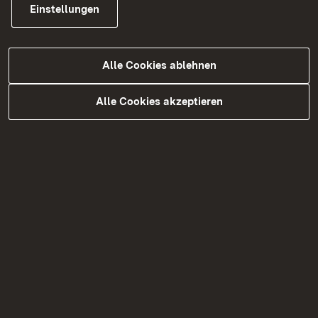
Alle Maßnahmen zur Öffentlichkeitsbeteiligung
Einstellungen
und Kommunikationsmaßnahmen werden in den
Planungsprozess des Projektes integriert.
Alle Cookies ablehnen
01/2018 – Veröffentlichung der
Machbarkeitsstudie
Alle Cookies akzeptieren
07/2018 – Öffentliche Kick-Off Veranstaltung
10/2018 – Informationstermin Landwirtschaft
12/2018 – Umwelt-Scoping
02/2019 – Erstes Treffen Projektbegleitkreis
06/2019 – Zweites Treffen Projektbegleitkreis
07/2019 – Infoveranstaltung
Variantendiskussion
08/2019 – Onlinebeteiligung
09/2019 – Ortsbegehungen
07/2020 – Drittes Treffen Projektbegleitkreis
05/2021 – Viertes Treffen Projektbegleitkreis