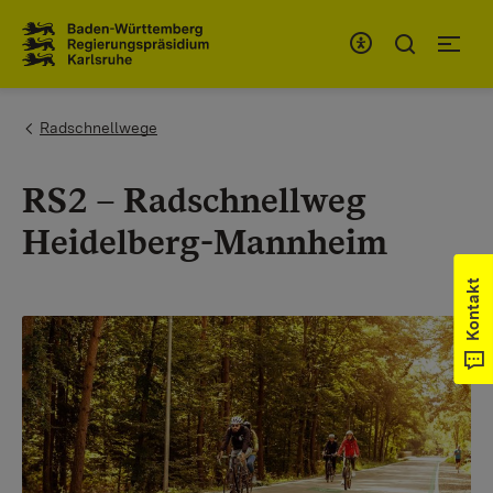
Zum Inhaltsbereich
Zur Hauptnavigation
You are here:
Radschnellwege
RS2 – Radschnellweg
Heidelberg-Mannheim
Kontakt