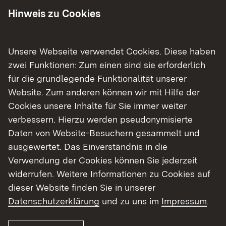
Hinweis zu Cookies
Baubeginn: einzelne Abschnitte bereits
2025 gestartet (Mannheim
Spessartstraße und L597)
Unsere Webseite verwendet Cookies. Diese haben
Bauende: kann aktuell nicht festgelegt
zwei Funktionen: Zum einen sind sie erforderlich
werden
für die grundlegende Funktionalität unserer
Aktuelle Gesamtkosten (pro km ca. 2
Website. Zum anderen können wir mit Hilfe der
Mio. Euro Schätzung, Stand 11.02.2026)
Cookies unsere Inhalte für Sie immer weiter
Projektpartner: Städte Mannheim und
verbessern. Hierzu werden pseudonymisierte
Heidelberg
Daten von Website-Besuchern gesammelt und
ausgewertet. Das Einverständnis in die
Verwendung der Cookies können Sie jederzeit
Informieren Sie sich
widerrufen. Weitere Informationen zu Cookies auf
dieser Website finden Sie in unserer
Datenschutzerklärung
und zu uns im
Impressum
.
Öffentlichkeitsbeteiligung
Planung