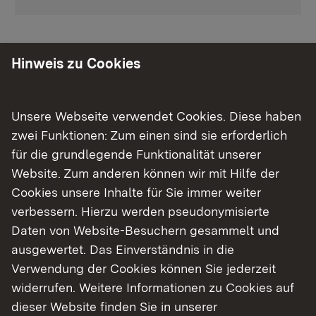
Informieren Sie sich
Hinweis zu Cookies
Öffentlichkeitsbeteiligung
Planung
Unsere Webseite verwendet Cookies. Diese haben
zwei Funktionen: Zum einen sind sie erforderlich
Die Planungen werden von einem umfassenden
für die grundlegende Funktionalität unserer
Beteiligungsprozess begleitet. Hierzu wurde am
Website. Zum anderen können wir mit Hilfe der
19. Oktober 2021 ein Projektbegleitkreis mit
Cookies unsere Inhalte für Sie immer weiter
Vertreterinnen und Vertretern aus Verwaltung,
verbessern. Hierzu werden pseudonymisierte
Verbänden, Vereinen und Wirtschaft gegründet,
Daten von Website-Besuchern gesammelt und
um kontinuierlich wertvolle Hinweise zur Planung
ausgewertet. Das Einverständnis in die
zu liefern.
Verwendung der Cookies können Sie jederzeit
widerrufen. Weitere Informationen zu Cookies auf
Am 12. Februar 2025 fand die 5. Sitzung des
dieser Website finden Sie in unserer
Projektbegleitkreises statt, in der der aktuelle