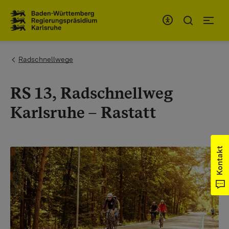
Zum Inhaltsbereich
Zur Hauptnavigation
You are here:
Radschnellwege
RS 13, Radschnellweg
Karlsruhe – Rastatt
Kontakt