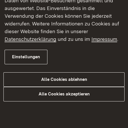
Daten von Website-Besuchern gesammelt und
Herausforderungen stehen 2026/2027 an?
ausgewertet. Das Einverständnis in die
Verwendung der Cookies können Sie jederzeit
widerrufen. Weitere Informationen zu Cookies auf
dieser Website finden Sie in unserer
Datenschutzerklärung
und zu uns im
Impressum
.
Haben Sie in Ihrer Bibliothek bereits Erfahrungen mit
Einstellungen
verhaltensauffälligen Nutzerinnen und Nutzern
gemacht?
Alle Cookies ablehnen
Alle Cookies akzeptieren
Welche Sicherheitsvorkehrungen gibt es bereits in
Ihrer Bibliothek? Existiert für Ihre Bibliothek ein
Notfallplan?