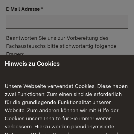
E-Mail Adresse
*
Beantworten Sie uns zur Vorbereitung des
Fachaustauschs bitte stichwortartig folgende
Fragen:
Hinweis zu Cookies
Welche Highlights und/oder Herausforderungen und
interessanten Neuerungen gab es in den letzten 12
Monaten in Ihrer Bibliothek?
Unsere Webseite verwendet Cookies. Diese haben
zwei Funktionen: Zum einen sind sie erforderlich
für die grundlegende Funktionalität unserer
Website. Zum anderen können wir mit Hilfe der
Cookies unsere Inhalte für Sie immer weiter
verbessern. Hierzu werden pseudonymisierte
Welche Projekte und/oder besondere