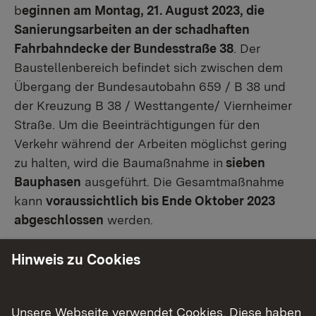
b
eginnen am Montag, 21. August 2023, die
Sanierungsarbeiten an der schadhaften
Fahrbahndecke der Bundesstraße 38
. Der
Baustellenbereich befindet sich zwischen dem
Übergang der Bundesautobahn 659 / B 38 und
der Kreuzung B 38 / Westtangente/ Viernheimer
Straße. Um die Beeinträchtigungen für den
Verkehr während der Arbeiten möglichst gering
zu halten, wird die Baumaßnahme in
sieben
Bauphasen
ausgeführt. Die Gesamtmaßnahme
kann
voraussichtlich bis Ende Oktober 2023
abgeschlossen
werden.
Im Zuge der Maßnahme werden auf einer Länge
Hinweis zu Cookies
von rund 1,6 Kilometern und einer Fläche von rund
38.000 Quadratmetern, die oberen
Unsere Webseite verwendet Cookies. Diese haben
Asphaltschichten erneuert. Durch die