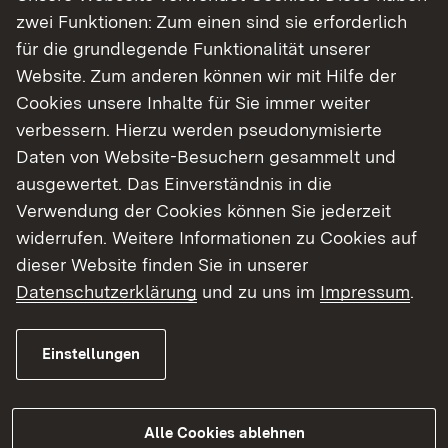
zwei Funktionen: Zum einen sind sie erforderlich
Fahrbahndeckenerneuerung werden die
für die grundlegende Funktionalität unserer
Verkehrssicherheit gewährleistet und weitere
Website. Zum anderen können wir mit Hilfe der
Schäden am Straßenoberbau verhindert.
Cookies unsere Inhalte für Sie immer weiter
Während der jeweiligen Bauphasen steht auf der
verbessern. Hierzu werden pseudonymisierte
B 38 pro Fahrtrichtung nur ein Fahrstreifen zur
Daten von Website-Besuchern gesammelt und
Verfügung. In den einzelnen Bauphasen werden
ausgewertet. Das Einverständnis in die
unterschiedliche Fahrbeziehungen an der
Verwendung der Cookies können Sie jederzeit
Einmündung B 38 / Mannheimer Straße gesperrt.
widerrufen. Weitere Informationen zu Cookies auf
Als zentrale Umleitungsstrecke dienen die
dieser Website finden Sie in unserer
Westtangente und die Mannheimer Straße.
Datenschutzerklärung
und zu uns im
Impressum
.
Weitere Informationen zum Projekt
Einstellungen
Das Regierungspräsidium Karlsruhe wird vor
Beginn der jeweiligen Bauphasen gesondert über
Alle Cookies ablehnen
die Verkehrsbeschränkungen und Umleitungen