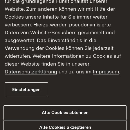
für die grundlegende Funktionalität unserer
In Bauphase sieben wurde auf der Fahrbahn mit
Website. Zum anderen können wir mit Hilfe der
Fahrtrichtung Fürth/Odenwald am Übergang A
Cookies unsere Inhalte für Sie immer weiter
659/ B 38 ein Teilabschnitt saniert. Dieser wurde
verbessern. Hierzu werden pseudonymisierte
in den vorherigen Bauphasen als Einfädelstreifen
Daten von Website-Besuchern gesammelt und
benötigt. Die Arbeiten fanden von Freitag, 20.
ausgewertet. Das Einverständnis in die
Oktober, ab 20 Uhr bis Montag, 23. Oktober 2023,
Verwendung der Cookies können Sie jederzeit
circa 5 Uhr statt. Wegen der wechselnden
widerrufen. Weitere Informationen zu Cookies auf
Witterung konnte erst kurzfristig entschieden
dieser Website finden Sie in unserer
werden, die Arbeiten an diesen Tagen
Datenschutzerklärung
und zu uns im
Impressum
.
durchzuführen.
Einstellungen
Im Zuge der Baumaßnahme wurden auf einer
Länge von rund 1,6 Kilometern und einer Fläche
von rund 38.000 Quadratmetern die oberen
Alle Cookies ablehnen
Asphaltschichten erneuert. Durch die Sanierung
der Fahrbahn wird die Verkehrssicherheit
Alle Cookies akzeptieren