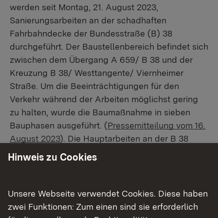
werden seit Montag, 21. August 2023,
Sanierungsarbeiten an der schadhaften
Fahrbahndecke der Bundesstraße (B) 38
durchgeführt. Der Baustellenbereich befindet sich
zwischen dem Übergang A 659/ B 38 und der
Kreuzung B 38/ Westtangente/ Viernheimer
Straße. Um die Beeinträchtigungen für den
Verkehr während der Arbeiten möglichst gering
zu halten, wurde die Baumaßnahme in sieben
Bauphasen ausgeführt. (
Pressemitteilung vom 16.
August 2023
). Die Hauptarbeiten an der B 38
konnten bereits zwei Wochen früher als geplant
Hinweis zu Cookies
abgeschlossen werden. Die siebte und letzte
Bauphase wurde nun innerhalb des
vorgesehenen Zeitplans heute Morgen, 23.
Unsere Webseite verwendet Cookies. Diese haben
Oktober 2023, abgeschlossen.
zwei Funktionen: Zum einen sind sie erforderlich