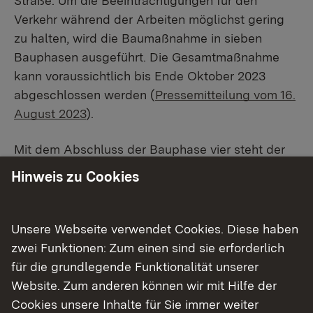
Straße. Um die Beeinträchtigungen für den
Verkehr während der Arbeiten möglichst gering
zu halten, wird die Baumaßnahme in sieben
Bauphasen ausgeführt. Die Gesamtmaßnahme
kann voraussichtlich bis Ende Oktober 2023
abgeschlossen werden (
Pressemitteilung vom 16.
August 2023
).
Mit dem Abschluss der Bauphase vier steht der
Umbau der Verkehrsführung für die Bauphase
Hinweis zu Cookies
fünf an. Der Umbau erfolgt im Laufe des
Mittwochs, 4. Oktober 2023. Für die Arbeiten in
Bauphase fünf ist eine Dauer von einer Woche
Unsere Webseite verwendet Cookies. Diese haben
angesetzt.
zwei Funktionen: Zum einen sind sie erforderlich
für die grundlegende Funktionalität unserer
Gesperrte Fahrbeziehungen
Website. Zum anderen können wir mit Hilfe der
und Umleitungsstrecken
Cookies unsere Inhalte für Sie immer weiter