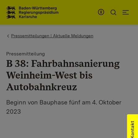
Zum Inhaltsbereich
Zur Hauptnavigation
You are here:
Pressemitteilungen | Aktuelle Meldungen
Pressemitteilung
B 38: Fahrbahnsanierung
Weinheim-West bis
Autobahnkreuz
Beginn von Bauphase fünf am 4. Oktober
2023
Kontakt