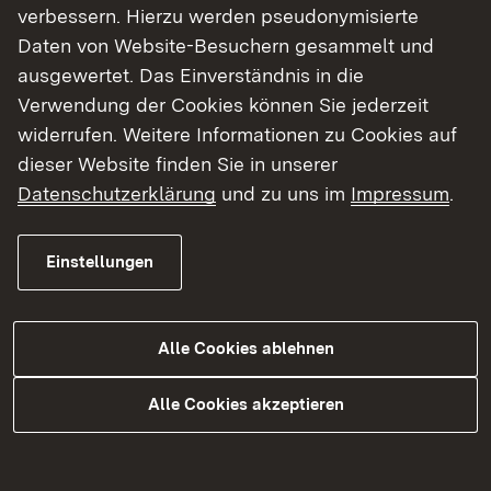
während Bauphase fünf
verbessern. Hierzu werden pseudonymisierte
Daten von Website-Besuchern gesammelt und
In der Bauphase fünf befindet sich das Baufeld
ausgewertet. Das Einverständnis in die
auf der Nordfahrbahn (Fahrtrichtung Mannheim).
Verwendung der Cookies können Sie jederzeit
Es wird ein Teilstück saniert, welches in den
widerrufen. Weitere Informationen zu Cookies auf
vorherigen Bauphasen für die Einfädelstreifen
dieser Website finden Sie in unserer
benötigt wurde. Die Nordfahrbahn wird dafür im
Datenschutzerklärung
und zu uns im
Impressum
.
Bereich zwischen der Kreuzung B 38/
Westtangente/ Viernheimer Straße und der
Einstellungen
Einmündung B 38/ Mannheimer Straße voll
gesperrt.
Alle Cookies ablehnen
Die Südfahrbahn (Fahrtrichtung Fürth/
Odenwald) und der Einmündungsbereich B 38/
Alle Cookies akzeptieren
Mannheimer Straße sind wieder uneingeschränkt
befahrbar. In Fahrtrichtung Fürth/ Odenwald
stehen wieder zwei Fahrstreifen zur Verfügung.