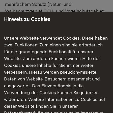
mehrfachem Schutz (Natur- und
Waldschutzgebiet, FFH- und Vogelschutzgebiet,
Bannwald und Schonwald).
Hinweis zu Cookies
Der Kaltenbronn ist außerdem ein wichtiger
Erholungsraum für die Bevölkerung in allen
Unsere Webseite verwendet Cookies. Diese haben
Jahreszeiten!
zwei Funktionen: Zum einen sind sie erforderlich
für die grundlegende Funktionalität unserer
Website. Zum anderen können wir mit Hilfe der
Seit fast 100 Jahren Schutzgebiet
Cookies unsere Inhalte für Sie immer weiter
verbessern. Hierzu werden pseudonymisierte
Schon vor etwa 100 Jahren wurde hier ein erstes
Daten von Website-Besuchern gesammelt und
Schutzgebiet ausgewiesen. Mit einer neuen
ausgewertet. Das Einverständnis in die
Verordnung stellten dann im Jahr 2000
Verwendung der Cookies können Sie jederzeit
Naturschutz- und Forstverwaltung die
widerrufen. Weitere Informationen zu Cookies auf
betreffenden Teile des Kaltenbronn gemeinsam
dieser Website finden Sie in unserer
unter einen umfassenden nationalen Schutz. Das
Datenschutzerklärung
und zu uns im
Impressum
.