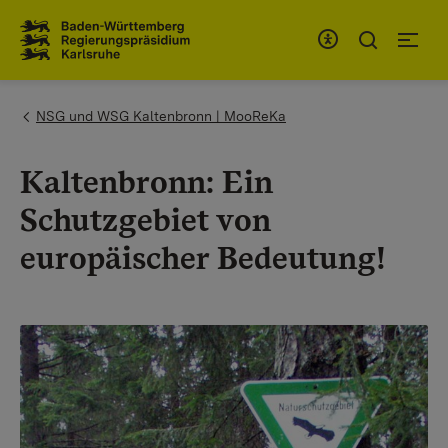
Zum Inhaltsbereich
Zur Hauptnavigation
You are here:
NSG und WSG Kaltenbronn | MooReKa
Kaltenbronn: Ein
Schutzgebiet von
europäischer Bedeutung!