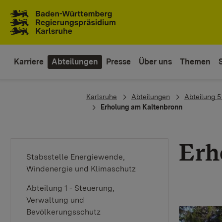
Zum Inhaltsbereich
Zur Hauptnavigation
Karriere
Abteilungen
Presse
Über uns
Themen
You are here:
Karlsruhe
Abteilungen
Abteilung 5
Erholung am Kaltenbronn
Erh
Stabsstelle Energiewende,
Windenergie und Klimaschutz
Abteilung 1 - Steuerung,
Verwaltung und
Bevölkerungsschutz