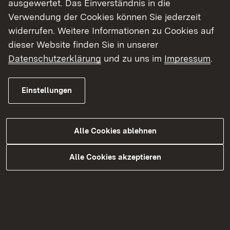
ausgewertet. Das Einverständnis in die
Im Sommer 2014 hat der Vorhabenträger, der
Verwendung der Cookies können Sie jederzeit
Landesbetrieb Gewässer am
widerrufen. Weitere Informationen zu Cookies auf
Regierungspräsidium Karlsruhe, mit der
dieser Website finden Sie in unserer
intensiven Öffentlichkeitsbeteiligung begonnen.
Datenschutzerklärung
und zu uns im
Impressum
.
Den Auftakt bildete der Bürgerabend in Leimen
im Juli 2014 mit über 200 Teilnehmenden. Im
Oktober 2014 fand in Sandhausen für die etwa
Einstellungen
500 betroffenen Grundstückseigentümer eine
Informationsveranstaltung statt.
Alle Cookies ablehnen
Als Kernelement der Öffentlichkeitsbeteiligung
Alle Cookies akzeptieren
wurde im November 2014 der Projektbegleitkreis
„Leimbach-Unterlauf“ eingerichtet, dieser hat drei
Mal getagt. Hier sind die Kommunen, Verbände
und Fachbehörden sowie ausgewählte betroffene
und interessierte Bürger vertreten. In der 3.
Sitzung des Projektbegleitkreises „Leimbach-