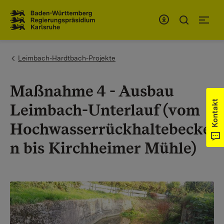
Zum Inhaltsbereich
Zur Hauptnavigation
You are here:
Leimbach-Hardtbach-Projekte
Maßnahme 4 - Ausbau
Kontakt
Leimbach-Unterlauf (vom
Hochwasserrückhaltebecke
n bis Kirchheimer Mühle)