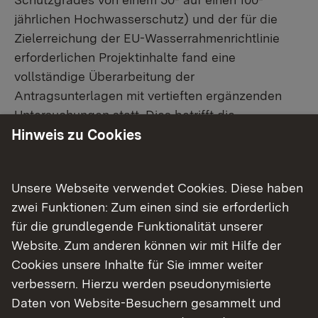
jährlichen Hochwasserschutz) und der für die
Zielerreichung der EU-Wasserrahmenrichtlinie
erforderlichen Projektinhalte fand eine
vollständige Überarbeitung der
Antragsunterlagen mit vertieften ergänzenden
Untersuchungen statt. Dies betrifft die
Wasserbauplanung sowie die gesamte
Hinweis zu Cookies
Umweltplanung mit Umweltverträglichkeitsstudie,
Landschaftspflegerischem Begleitplan sowie
Unsere Webseite verwendet Cookies. Diese haben
spezieller artenschutzrechtlicher Prüfung.
zwei Funktionen: Zum einen sind sie erforderlich
für die grundlegende Funktionalität unserer
Informieren Sie sich
Website. Zum anderen können wir mit Hilfe der
Cookies unsere Inhalte für Sie immer weiter
verbessern. Hierzu werden pseudonymisierte
Öffentlichkeitsarbeit
Planung
Daten von Website-Besuchern gesammelt und