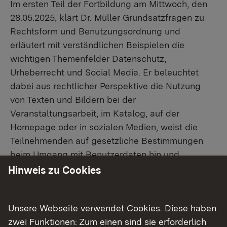
Im ersten Teil der Fortbildung am Mittwoch, den
28.05.2025, klärt Dr. Müller Grundsatzfragen zu
Rechtsform und Benutzungsordnung und
erläutert mit verständlichen Beispielen die
wichtigen Themenfelder Datenschutz,
Urheberrecht und Social Media. Er beleuchtet
dabei aus rechtlicher Perspektive die Nutzung
von Texten und Bildern bei der
Veranstaltungsarbeit, im Katalog, auf der
Homepage oder in sozialen Medien, weist die
Teilnehmenden auf gesetzliche Bestimmungen
beim Umgang mit Benutzerdaten hin und
informiert über eventuell anfallende Steuern und
Hinweis zu Cookies
Gebühren.
Im zweiten Teil am Montag, den 02.06.2025, geht
Unsere Webseite verwendet Cookies. Diese haben
es um Rechtsfragen zu Veranstaltungen mit
zwei Funktionen: Zum einen sind sie erforderlich