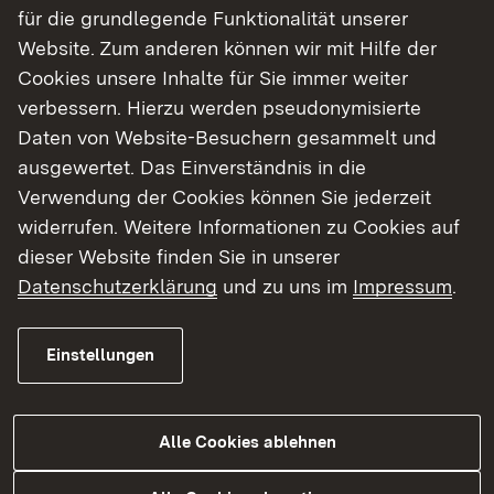
Kindern, beispielsweise um Aufsichts- und
für die grundlegende Funktionalität unserer
Haftpflichten oder Fotoaufnahmen bei
Website. Zum anderen können wir mit Hilfe der
Veranstaltungen und deren Veröffentlichung. Dr.
Cookies unsere Inhalte für Sie immer weiter
Müller zeigt darüber hinaus Rechtsänderungen
verbessern. Hierzu werden pseudonymisierte
auf, die sich aus Veränderungen in Gesellschaft
Daten von Website-Besuchern gesammelt und
und Politik ergeben haben und auch für
ausgewertet. Das Einverständnis in die
Bibliotheken relevant sind.
Verwendung der Cookies können Sie jederzeit
widerrufen. Weitere Informationen zu Cookies auf
Im Anschluss an Dr. Müller folgt ein Vortrag von
dieser Website finden Sie in unserer
Lukas Glaser vom
Deutschen Kinderhilfswerk
Datenschutzerklärung
und zu uns im
Impressum
.
über Kinderrechte im digitalen Raum und
kindgerechte Förderung von Medienkompetenz.
Einstellungen
Bei beiden Terminen steht genügend Zeit für
Rückfragen zur Verfügung.
Alle Cookies ablehnen
Konkrete Fragen an Dr. Müller können gerne