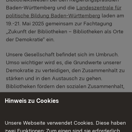
Baden-Württemberg und die
Landeszentrale für
politische Bildung Baden-Württemberg
laden am
19.-21. Mai 2025 gemeinsam zur Fachtagung
„Zukunft der Bibliotheken – Bibliotheken als Orte
der Demokratie“ ein.
Unsere Gesellschaft befindet sich im Umbruch.
Umso wichtiger wird es, die Grundwerte unserer
Demokratie zu verteidigen, den Zusammenhalt zu
stärken und in den Austausch zu gehen.
Bibliotheken fördern den sozialen Zusammenhalt,
indem sie einen niedrigschwelligen, konsumfreien
Hinweis zu Cookies
Ort schaffen für alle, unabhängig von Herkunft,
Alter oder Status. Sie bieten Raum für
Veranstaltungen und Dialog, stellen fundiertes
Unsere Webseite verwendet Cookies. Diese haben
Wissen bereit und geben Orientierung im Umgang
zwei Funktionen: Zum einen sind sie erforderlich