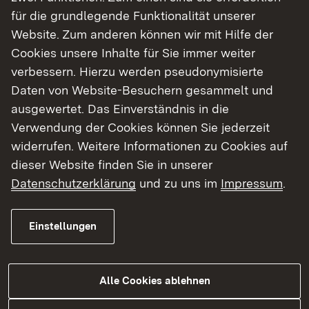
mit Fake News oder Desinformation.
für die grundlegende Funktionalität unserer
Website. Zum anderen können wir mit Hilfe der
Die diesjährige Fachtagung zeigt mit Vorträgen, in
Cookies unsere Inhalte für Sie immer weiter
Workshops und bei Diskussionen mit den
verbessern. Hierzu werden pseudonymisierte
Kommunalen Verbänden und Landtagsfraktionen
Daten von Website-Besuchern gesammelt und
auf, welche Rolle öffentliche Bibliotheken als
ausgewertet. Das Einverständnis in die
Orte der Demokratie bereits übernehmen, welche
Verwendung der Cookies können Sie jederzeit
Potenziale sie noch bergen und wie sie in ihrer
widerrufen. Weitere Informationen zu Cookies auf
Arbeit gestärkt und unterstützt werden können.
dieser Website finden Sie in unserer
Datenschutzerklärung
und zu uns im
Impressum
.
Die Tagung findet im Tagungshaus „
Haus auf der
Alb
“ in Bad Urach statt und richtet sich an
Führungskräfte aus hauptamtlichen öffentlichen
Einstellungen
Bibliotheken.
Weitere Informationen:
Alle Cookies ablehnen