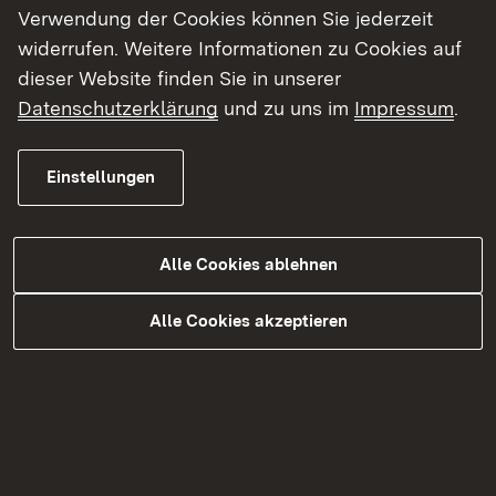
Drittmittelberatung beim Deutschen
Verwendung der Cookies können Sie jederzeit
Bibliotheksverband (dbv)
, gibt ergänzend
widerrufen. Weitere Informationen zu Cookies auf
einen Überblick über erfolgreiche
dieser Website finden Sie in unserer
Demokratieprojekte und stellt aktuelle
Datenschutzerklärung
und zu uns im
Impressum
.
Fördermöglichkeiten vor.
Einstellungen
Die Veranstaltung findet online auf der
Konferenzplattform Webex statt und richtet sich
an Bibliotheken und Interessierte aus der
Alle Cookies ablehnen
Kommunalverwaltung.
Alle Cookies akzeptieren
Die Fortbildung wird von der Fachstelle für das
öffentliche Bibliothekswesen in Zusammenarbeit
mit den Fachstellen an den Regierungspräsidien
Freiburg und Tübingen angeboten.
Zur Online-Anmeldung