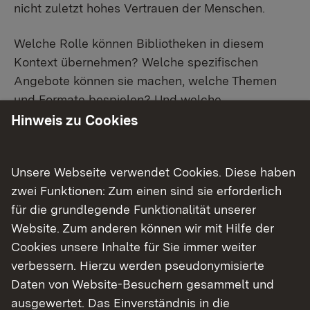
nicht zuletzt hohes Vertrauen der Menschen.
Welche Rolle können Bibliotheken in diesem
Kontext übernehmen? Welche spezifischen
Angebote können sie machen, welche Themen
und Formate bespielen? Und welche
Kooperationen eingehen?
Hinweis zu Cookies
Referierende
Unsere Webseite verwendet Cookies. Diese haben
Bibliotheksleiterin Maja Kos stellt das
zwei Funktionen: Zum einen sind sie erforderlich
vielfältige Angebot der Brigitte-Reimann-
für die grundlegende Funktionalität unserer
Stadtbibliothek Hoyerswerda vor, spricht über
Website. Zum anderen können wir mit Hilfe der
Entwicklung und Konzept der „
Offenen
Cookies unsere Inhalte für Sie immer weiter
Werkstatt Demokratie
“, über Angebote und
verbessern. Hierzu werden pseudonymisierte
Formate, Kooperationen und Vernetzung.
Daten von Website-Besuchern gesammelt und
Carina Böttcher,
Referentin für EU- und
ausgewertet. Das Einverständnis in die