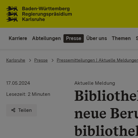
Zum Inhaltsbereich
Zur Hauptnavigation
Karriere
Abteilungen
Presse
Über uns
Themen
You are here:
Karlsruhe
Presse
Pressemitteilungen | Aktuelle Meldunge
17.05.2024
Aktuelle Meldung
Biblioth
Lesezeit:
2 Minuten
neue Ber
Teilen
bibliothe