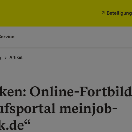
Beteiligung
Service
n
Artikel
eken: Online-Fortbil
ufsportal meinjob-
k.de“