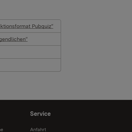
ktionsformat Pubquiz“
ugendlichen“
Service
he
Anfahrt