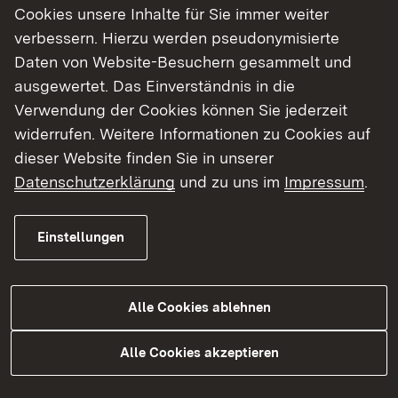
Die KSB informiert auf ihrer
Programmwebseite
Cookies unsere Inhalte für Sie immer weiter
ausführlich über die konkreten
verbessern. Hierzu werden pseudonymisierte
Fördermöglichkeiten und das Antragsverfahren.
Daten von Website-Besuchern gesammelt und
Neben erläuternden Videos
ausgewertet. Das Einverständnis in die
zu
Fördervoraussetzungen
und
Antragstellung
Verwendung der Cookies können Sie jederzeit
bietet die KSB am 20. Februar und 11. März noch
widerrufen. Weitere Informationen zu Cookies auf
zwei Online-Beratungstermine für interessierte
dieser Website finden Sie in unserer
Antragstellende.
Datenschutzerklärung
und zu uns im
Impressum
.
Ergänzend bietet der Deutsche
Einstellungen
Bibliotheksverband (dbv) am 26. Februar und 12.
März, jeweils von 10.00 bis 11.30 Uhr, zusätzlich
noch zwei Zoom-Sprechstunden an, in denen
Alle Cookies ablehnen
konkrete Fragen zu eigenen Antragsprojekten
beantwortet werden. Voraussetzung für die
Alle Cookies akzeptieren
Teilnahme sind eine verbindliche Anmeldung
sowie die Zusendung entsprechender Fragen