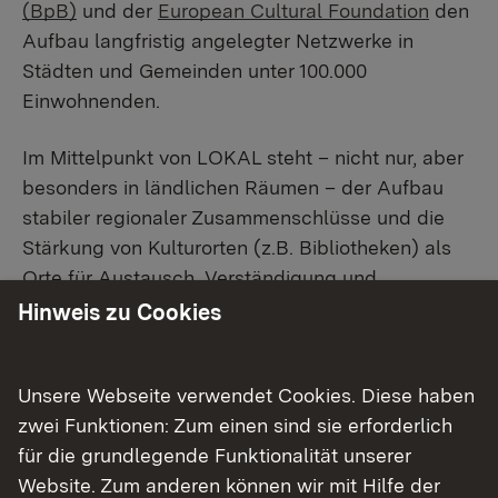
(BpB)
und der
European Cultural Foundation
den
Aufbau langfristig angelegter Netzwerke in
Städten und Gemeinden unter 100.000
Einwohnenden.
Im Mittelpunkt von LOKAL steht – nicht nur, aber
besonders in ländlichen Räumen – der Aufbau
stabiler regionaler Zusammenschlüsse und die
Stärkung von Kulturorten (z.B. Bibliotheken) als
Orte für Austausch, Verständigung und
gemeinschaftliches Miteinander. Neben einer
Hinweis zu Cookies
Förderung von 200.000 bis 240.000 Euro über vier
Jahre begleitet das Programm die ausgewählten
Unsere Webseite verwendet Cookies. Diese haben
Vorhaben mit einer Akademie und
zwei Funktionen: Zum einen sind sie erforderlich
Beratungsangeboten sowie einem europäischen
für die grundlegende Funktionalität unserer
Austauschprogramm.
Website. Zum anderen können wir mit Hilfe der