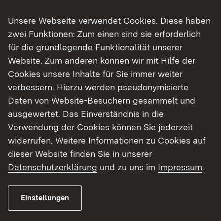
kirchliche Institutionen – können zusammen mit
Unsere Webseite verwendet Cookies. Diese haben
mindestens zwei Bündnispartnern Fördermittel
zwei Funktionen: Zum einen sind sie erforderlich
beantragen für Angebote, die eines oder mehrere
für die grundlegende Funktionalität unserer
der folgenden Förderziele erfüllen:
Website. Zum anderen können wir mit Hilfe der
Kindern und Jugendlichen Freude am Lesen
Cookies unsere Inhalte für Sie immer weiter
vermitteln
verbessern. Hierzu werden pseudonymisierte
ihre kreativen Ausdrucksfähigkeiten mit
Daten von Website-Besuchern gesammelt und
digitalen Medien fördern
ausgewertet. Das Einverständnis in die
Zugänge zu Kunst und Kultur schaffen
Verwendung der Cookies können Sie jederzeit
Lese-, Informations- und Medienkompetenz
widerrufen. Weitere Informationen zu Cookies auf
vertiefen
dieser Website finden Sie in unserer
Bildungschancen verbessern
Datenschutzerklärung
und zu uns im
Impressum
.
nachhaltige Vernetzung der Akteur*innen vor
Ort befördern
Einstellungen
zivilgesellschaftliches Engagement für
Bildung stärken