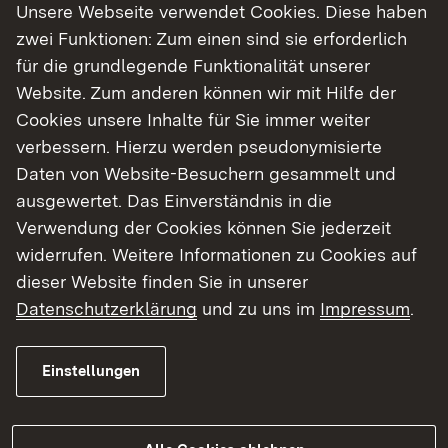
Unsere Webseite verwendet Cookies. Diese haben
der Mittelstreifenüberfahrten. Die
zwei Funktionen: Zum einen sind sie erforderlich
Mittelstreifenüberfahrten dienen der Überleitung
für die grundlegende Funktionalität unserer
des Verkehrs auf die Gegenfahrbahn. Zum Öffnen
Website. Zum anderen können wir mit Hilfe der
der Überfahrten werden in der Woche vom 1. Juni
Cookies unsere Inhalte für Sie immer weiter
bis zum 5. Juni einzelne Fahrstreifen auf der B 36
verbessern. Hierzu werden pseudonymisierte
gesperrt. Die Verkehrsumlegung in den
Daten von Website-Besuchern gesammelt und
Bauabschnitt 1 ist dann für das Wochenende vom
ausgewertet. Das Einverständnis in die
5. bis 7. Juni 2026 geplant. Die Ausführung des
Verwendung der Cookies können Sie jederzeit
ersten Bauabschnitts erfolgt analog zur
widerrufen. Weitere Informationen zu Cookies auf
Maßnahme des Vorjahres: Die Richtungsfahrbahn
dieser Website finden Sie in unserer
Rastatt wird gesperrt. Der Verkehr wird in beiden
Datenschutzerklärung
und zu uns im
Impressum
.
Fahrtrichtungen jeweils einspurig auf der
Richtungsfahrbahn Karlsruhe durch die Baustelle
Einstellungen
geführt. Über die zuvor geöffneten
Mittelstreifenüberfahrten wird der Verkehr auf die
Gegenfahrbahn übergeleitet.