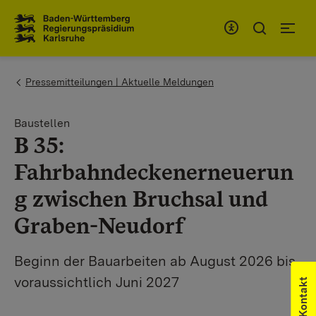
Zum Inhaltsbereich
Zur Hauptnavigation
You are here:
Pressemitteilungen | Aktuelle Meldungen
Baustellen
B 35:
Fahrbahndeckenerneuerun
g zwischen Bruchsal und
Graben-Neudorf
Beginn der Bauarbeiten ab August 2026 bis
voraussichtlich Juni 2027
Kontakt