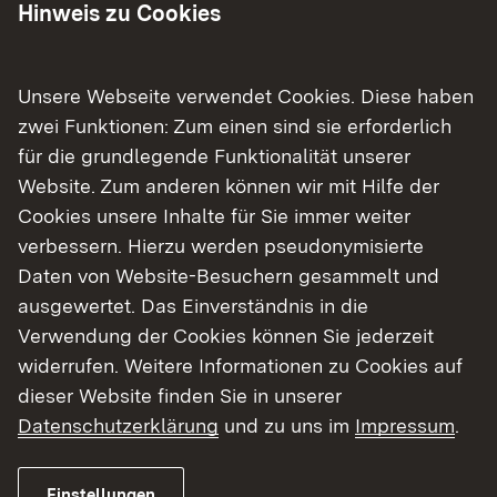
mehrere Entwässerungseinrichtungen und die
Hinweis zu Cookies
Schutzeinrichtungen erneuert.
Bauablauf und Verkehr
Unsere Webseite verwendet Cookies. Diese haben
zwei Funktionen: Zum einen sind sie erforderlich
Die Umsetzung der Sanierungsmaßnahme erfolgt
für die grundlegende Funktionalität unserer
in sieben Bauabschnitten, welche teilweise in
Website. Zum anderen können wir mit Hilfe der
weitere Unterabschnitte unterteilt werden. Die
Cookies unsere Inhalte für Sie immer weiter
Unterteilung wurde so gewählt, dass die
verbessern. Hierzu werden pseudonymisierte
Beeinträchtigungen für alle Anwohnenden und
Daten von Website-Besuchern gesammelt und
Verkehrsteilnehmenden möglichst geringgehalten
ausgewertet. Das Einverständnis in die
werden können. Aufgrund der oftmals geringen
Verwendung der Cookies können Sie jederzeit
Fahrbahnbreite muss die Umsetzung der
widerrufen. Weitere Informationen zu Cookies auf
Baumaßnahme in einigen Abschnitten unter
dieser Website finden Sie in unserer
Vollsperrung erfolgen. Der Verkehr wird
Datenschutzerklärung
und zu uns im
Impressum
.
umgeleitet.
Einstellungen