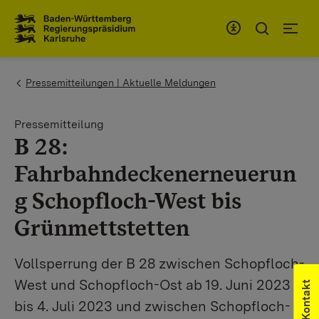
Zum Inhaltsbereich
Zur Hauptnavigation
You are here:
Pressemitteilungen | Aktuelle Meldungen
Pressemitteilung
B 28:
Fahrbahndeckenerneuerun
g Schopfloch-West bis
Grünmettstetten
Vollsperrung der B 28 zwischen Schopfloch-
West und Schopfloch-Ost ab 19. Juni 2023
Kontakt
bis 4. Juli 2023 und zwischen Schopfloch-