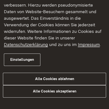
zwischen Schopfloch-West und Schopfloch-Ost.
verbessern. Hierzu werden pseudonymisierte
Der Abzweig Schopfloch-West wird ebenfalls voll
Daten von Website-Besuchern gesammelt und
gesperrt. Die Umleitung führt in beiden
ausgewertet. Das Einverständnis in die
Fahrtrichtungen über die L 398/ Hörschweiler, die
Verwendung der Cookies können Sie jederzeit
K 4702/ Tumlingen über Grünmettstetten bis zum
widerrufen. Weitere Informationen zu Cookies auf
Kreisverkehr „Käppeleshof“ kurz vor Horb am
dieser Website finden Sie in unserer
Neckar.
Datenschutzerklärung
und zu uns im
Impressum
.
Bauabschnitt zwei
Einstellungen
Bauabschnitt zwei verläuft unter Vollsperrung
zwischen Schopfloch-West und Grünmettstetten.
Die Verkehrsknotenpunkte Schopfloch-Ost und
Alle Cookies ablehnen
Grünmettstetten werden ebenso voll gesperrt.
Der Verkehr wird in Richtung Freudenstadt über
Alle Cookies akzeptieren
Grünmettstetten, Tumlingen und Hörschweiler
umgeleitet. In Fahrtrichtung Horb führt die