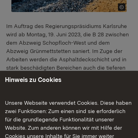
Im Auftrag des Regierungspräsidiums Karlsruhe
wird ab Montag, 19. Juni 2023, die B 28 zwischen
dem Abzweig Schopfloch-West und dem
Abzweig Grünmettstetten saniert. Im Zuge der
Arbeiten werden die Asphaltdeckschicht und in
stark beschädigten Bereichen auch die tieferen
Asphaltschichten erneuert werden. Die
Hinweis zu Cookies
Maßnahme ist in zwei Bauabschnitte aufgeteilt.
Während der Arbeiten wird die B 28 in den
jeweiligen Bauabschnitten voll gesperrt.
Unsere Webseite verwendet Cookies. Diese haben
zwei Funktionen: Zum einen sind sie erforderlich
Bauabschnitt eins
für die grundlegende Funktionalität unserer
Website. Zum anderen können wir mit Hilfe der
Bauabschnitt eins verläuft unter Vollsperrung
Cookies unsere Inhalte für Sie immer weiter