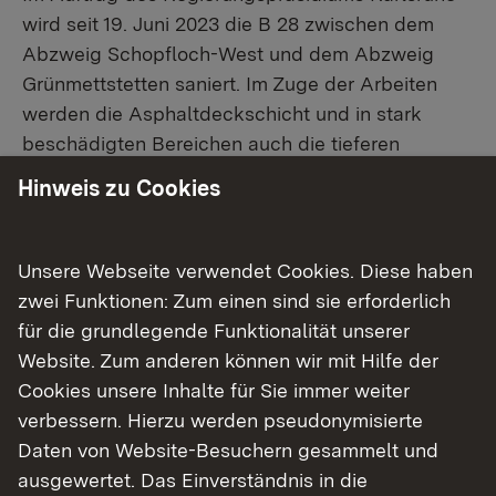
wird seit 19. Juni 2023 die B 28 zwischen dem
Abzweig Schopfloch-West und dem Abzweig
Grünmettstetten saniert. Im Zuge der Arbeiten
werden die Asphaltdeckschicht und in stark
beschädigten Bereichen auch die tieferen
Asphaltschichten erneuert werden. Die
Hinweis zu Cookies
Maßnahme ist in zwei Bauabschnitte aufgeteilt.
Während der Arbeiten wird die B 28 in den
jeweiligen Bauabschnitten voll gesperrt. Die
Unsere Webseite verwendet Cookies. Diese haben
Gesamtmaßnahme kann voraussichtlich bis zum
zwei Funktionen: Zum einen sind sie erforderlich
8. August 2023 abgeschlossen werden.
für die grundlegende Funktionalität unserer
Website. Zum anderen können wir mit Hilfe der
Zurzeit werden die Arbeiten in Bauabschnitt eins
Cookies unsere Inhalte für Sie immer weiter
noch bis Dienstag, 4. Juli 2023, durchgeführt. Ab
verbessern. Hierzu werden pseudonymisierte
Mittwoch, 5. Juli 2023, beginnen die Arbeiten in
Daten von Website-Besuchern gesammelt und
Bauabschnitt zwei unter Vollsperrung der Strecke
ausgewertet. Das Einverständnis in die