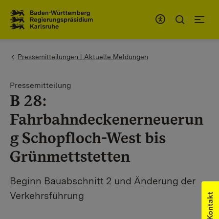
Zum Inhaltsbereich
Zur Hauptnavigation
You are here:
Pressemitteilungen | Aktuelle Meldungen
Pressemitteilung
B 28:
Fahrbahndeckenerneuerun
g Schopfloch-West bis
Grünmettstetten
Beginn Bauabschnitt 2 und Änderung der
Verkehrsführung
Kontakt