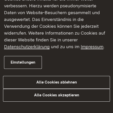
oder Insektenlichtfang nachtaktive Tiere
verbessern. Hierzu werden pseudonymisierte
beobachtet und genauer untersucht.
Daten von Website-Besuchern gesammelt und
Anschließend haben die Kinder die Möglichkeit,
ausgewertet. Das Einverständnis in die
das Erlebte kreativ umzusetzen und lernen
Verwendung der Cookies können Sie jederzeit
nebenbei viel Neues über das Leben von
widerrufen. Weitere Informationen zu Cookies auf
Fledermäusen.
dieser Website finden Sie in unserer
Datenschutzerklärung
und zu uns im
Impressum
.
Veranstaltungszeitraum:
Ende April bis Ende
September ab Dämmerung
Anmeldeschluss:
31. Januar
Einstellungen
Das Projekt
Alle Cookies ablehnen
Alle Cookies akzeptieren
Ziele der Maßnahme
Wenn Kinder verstehen, wie Lichtverschmutzung