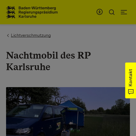
Zum Inhaltsbereich
Zur Hauptnavigation
You are here:
Lichtverschmutzung
Nachtmobil des RP
Karlsruhe
Kontakt