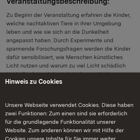
Veranstaltungsbeschreibung:
Zu Beginn der Veranstaltung erfahren die Kinder,
welche nachtaktiven Tiere in ihrer Umgebung
leben und wie sie sich an die Dunkelheit
angepasst haben. Durch Experimente und
spannende Forschungsfragen werden die Kinder
dafür sensibilisiert, wie Menschen künstliches
Licht nutzen und warum zu viel Licht schädlich
ist. Außerdem wird spielerisch vermittelt was
Hinweis zu Cookies
jeder Einzelne tun kann, um Lichtverschmutzung
zu reduzieren. Ausgerüstet mit Taschenlampe
machen sich die Kinder unter Anleitung einer
Unsere Webseite verwendet Cookies. Diese haben
erfahrenen Pädagogin auf eine aufregende
zwei Funktionen: Zum einen sind sie erforderlich
Entdeckertour.
für die grundlegende Funktionalität unserer
An verschiedenen Stationen werden mit
Website. Zum anderen können wir mit Hilfe der
speziellen Geräten wie Federmausdetektoren
Cookies unsere Inhalte für Sie immer weiter