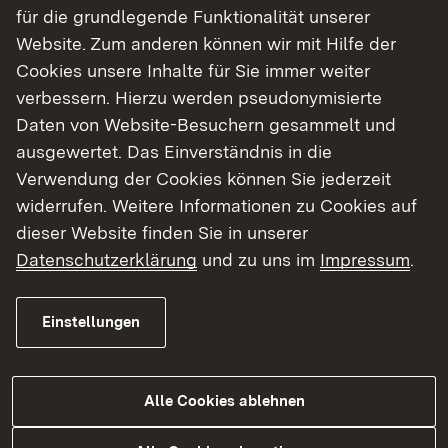
Landschaftspflege dafür, dass Brombeeren,
für die grundlegende Funktionalität unserer
Büsche und krautige Pflanzen zurückgedrängt
Website. Zum anderen können wir mit Hilfe der
werden. Die Weidefläche der Ziegen und Schafe
Cookies unsere Inhalte für Sie immer weiter
ist von einem Weidezaun umgeben. Dieser
verbessern. Hierzu werden pseudonymisierte
unterbricht einen von Ost nach West
Daten von Website-Besuchern gesammelt und
verlaufenden Forstweg, der dann nicht mehr
ausgewertet. Das Einverständnis in die
begangen werden kann. Die Benutzung dieses
Verwendung der Cookies können Sie jederzeit
Weges ist aber ohnehin nur für die
widerrufen. Weitere Informationen zu Cookies auf
Waldbewirtschaftung zulässig. Vor Ort weist eine
dieser Website finden Sie in unserer
Informationstafel auf die Beweidung durch die
Datenschutzerklärung
und zu uns im
Impressum
.
Tiere und den gesperrten Weg hin.
Besucherinnen und Besucher des
Einstellungen
Naturschutzgebietes können die Tiere vom
Wanderweg entlang des Dünenkammweg
beobachten. Hundehalterinnen und Hundehalter
Alle Cookies ablehnen
werden gebeten, ihre Hunde an der Leine zu