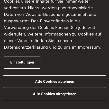
Cookies unsere Inhalte für Sie immer weiter
verbessern. Hierzu werden pseudonymisierte
Noch nicht das Richtige gefunden? Wir helfen
Daten von Website-Besuchern gesammelt und
Ihnen gerne weiter!
ausgewertet. Das Einverständnis in die
Verwendung der Cookies können Sie jederzeit
widerrufen. Weitere Informationen zu Cookies auf
Allgemeine Informationen
dieser Website finden Sie in unserer
Datenschutzerklärung
und zu uns im
Impressum
.
​Lebe​​n und Arbeiten in der EU
​Die EU - Institutionen und
Einstellungen
Geschichtliches​​
Alle Cookies ablehnen
Themenübersicht
Alle Cookies akzeptieren
Themenübersicht