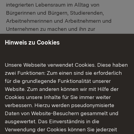
integrierten Lebensraum im Alltag von
Bürgerinnen und Bürgern, Studierenden,
Arbeitnehmerinnen und Arbeitnehmern und
Unternehmen zu machen und ihn zur
innovativsten und dynamischsten Grenzregion in
Hinweis zu Cookies
Europa weiterzuentwickeln.
Das Land Baden-Württemberg beteiligt sich auch
Unsere Webseite verwendet Cookies. Diese haben
finanziell an der Durchführung des EU-
zwei Funktionen: Zum einen sind sie erforderlich
Förderprogramms Interreg Oberrhein und an dem
für die grundlegende Funktionalität unserer
Informations- und Beratungsnetzwerk INFOBEST
,
Website. Zum anderen können wir mit Hilfe der
dessen Beratungsstelle beim
Eurodistrikt
Cookies unsere Inhalte für Sie immer weiter
PAMINA
in Lauterbourg (Frankreich) als eine von
verbessern. Hierzu werden pseudonymisierte
Vieren entlang des Oberrheins Privatpersonen,
Daten von Website-Besuchern gesammelt und
Unternehmen, Verwaltungen, Mandatsträgern und
ausgewertet. Das Einverständnis in die
bürgerschaftlichen Initiativen und Vereinen als
Verwendung der Cookies können Sie jederzeit
Ansprechpartnerin für grenzüberschreitende