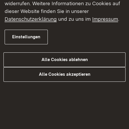
widerrufen. Weitere Informationen zu Cookies auf
Lebenslagen zur Verfügung steht und zu dessen
dieser Website finden Sie in unserer
Einzugsgebiet auch der südliche Teil des
Datenschutzerklärung
und zu uns im
Impressum
.
Regierungsbezirks Karlsruhe zählt.
Das Regierungspräsidium Karlsruhe wirkt
Einstellungen
daneben selbst an einer ganzen Reihe von
Interreg-Projekten
mit.
Alle Cookies ablehnen
Das Referat für grenzübergreifende
Alle Cookies akzeptieren
Zusammenarbeit unterstützt den
Regierungspräsidenten bei seinen Aufgaben als
Mitglied in den grenzüberschreitenden Gremien
am Oberrhein und ist Ansprechpartner für
grenzüberschreitende Fragen im
Regierungspräsidium.
Allgemeine Informationen zur