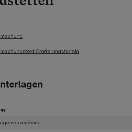
dstetten
tmachung
machungstext Erörterungstermin
nterlagen
ng
lagenverzeichnis