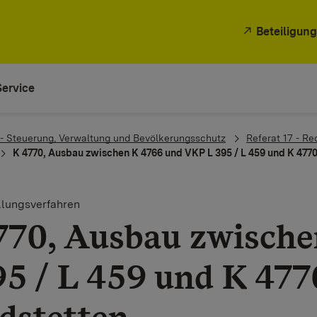
Beteiligung
Service
 - Steuerung, Verwaltung und Bevölkerungsschutz
Referat 17 - Re
K 4770, Ausbau zwischen K 4766 und VKP L 395 / L 459 und K 4770
llungsverfahren
770, Ausbau zwisch
95 / L 459 und K 477