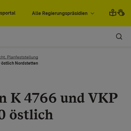
sportal
Alle Regierungspräsidien
cht, Planfeststellung
 östlich Nordstetten
en K 4766 und VKP
0 östlich