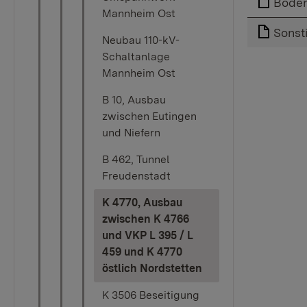
Boden
Mannheim Ost
Sonst
Neubau 110-kV-
Schaltanlage
Mannheim Ost
B 10, Ausbau
zwischen Eutingen
und Niefern
B 462, Tunnel
Freudenstadt
K 4770, Ausbau
zwischen K 4766
und VKP L 395 / L
459 und K 4770
(current)
östlich Nordstetten
K 3506 Beseitigung