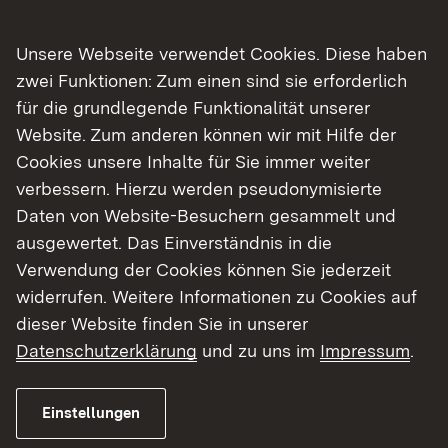
Unsere Webseite verwendet Cookies. Diese haben
zwei Funktionen: Zum einen sind sie erforderlich
für die grundlegende Funktionalität unserer
03.08.2026
|
Baustellen
Website. Zum anderen können wir mit Hilfe der
B 294 bei Freudenstadt:
Cookies unsere Inhalte für Sie immer weiter
Ertüchtigung der
verbessern. Hierzu werden pseudonymisierte
Manbachtalbrücke
Daten von Website-Besuchern gesammelt und
ausgewertet. Das Einverständnis in die
Vollsperrung der Manbachtalbrücke vom 7.–10.
Verwendung der Cookies können Sie jederzeit
August 2026
widerrufen. Weitere Informationen zu Cookies auf
dieser Website finden Sie in unserer
Datenschutzerklärung
und zu uns im
Impressum
.
Mehr
Einstellungen