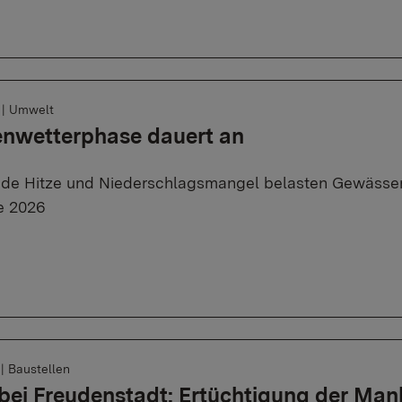
6
|
Umwelt
enwetterphase dauert an
de Hitze und Niederschlagsmangel belasten Gewässer
e 2026
6
|
Baustellen
bei Freudenstadt: Ertüchtigung der Ma