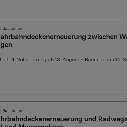
6
|
Baustellen
 Fahrbahndeckenerneuerung zwischen W
ngen
nitt 4: Vollsperrung ab 13. August – Bauende am 14. 
6
|
Baustellen
Fahrbahndeckenerneuerung und Radweg
tt und Muggensturm