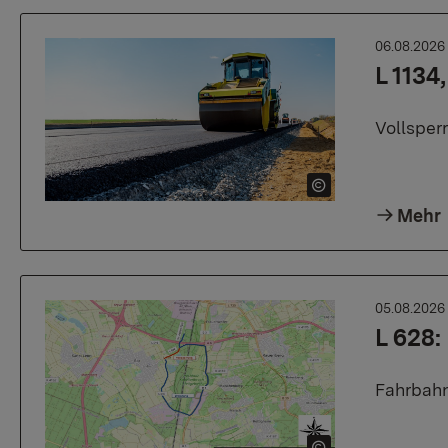
06.08.202
L 1134
Vollsper
Mehr
05.08.202
L 628
Fahrbahn