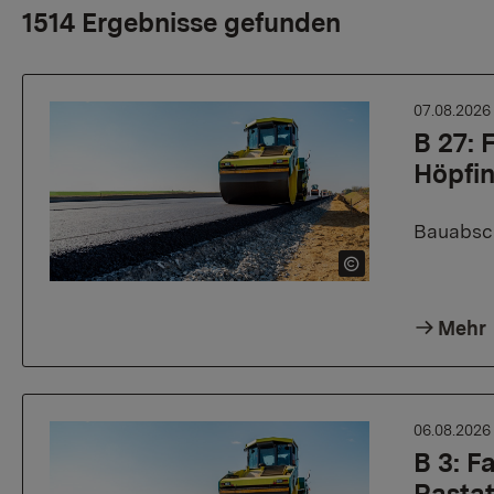
1514 Ergebnisse gefunden
07.08.202
B 27:
Höpfi
Bauabsch
Mehr
06.08.202
B 3: 
Rasta