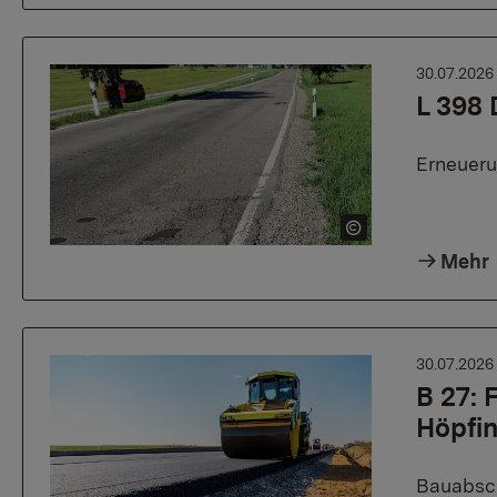
30.07.202
L 398 
Erneueru
Mehr
30.07.202
B 27:
Höpfi
Bauabsch