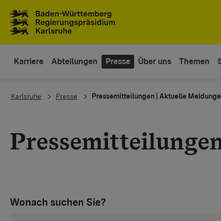
Zum Inhaltsbereich
Zur Hauptnavigation
Karriere
Abteilungen
Presse
Über uns
Themen
You are here:
Karlsruhe
Presse
Pressemitteilungen | Aktuelle Meldung
Pressemitteilunge
Wonach suchen Sie?