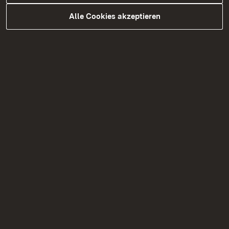
Alle Cookies akzeptieren
31.07.2026
|
Baustellen
L 351: Brücke über die Enz bei Bad
Wildbad – „Guldenbrücke“
Vorbereitende Bauarbeiten beginnen ab 6.
August 2026 – halbseitige Sperrung auf der L
351