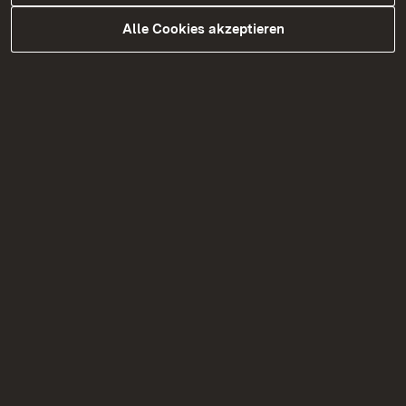
Alle Cookies akzeptieren
31.07.2026
|
Baustellen
L 351: Brücke über die Enz bei Bad
Wildbad – „Guldenbrücke“
Vorbereitende Bauarbeiten beginnen ab 6.
August 2026 – halbseitige Sperrung auf der L
351