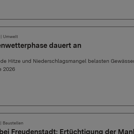
6
|
Umwelt
enwetterphase dauert an
de Hitze und Niederschlagsmangel belasten Gewässer
e 2026
6
|
Baustellen
bei Freudenstadt: Ertüchtigung der Ma