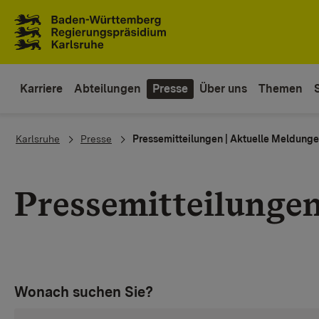
Zum Inhaltsbereich
Zur Hauptnavigation
Karriere
Abteilungen
Presse
Über uns
Themen
You are here:
Karlsruhe
Presse
Pressemitteilungen | Aktuelle Meldung
Pressemitteilunge
Wonach suchen Sie?