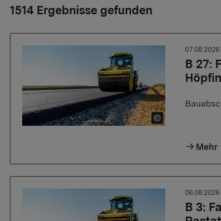
1514 Ergebnisse gefunden
07.08.202
B 27:
Höpfi
Bauabsch
Mehr
06.08.202
B 3: 
Rasta