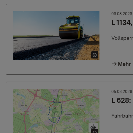
06.08.202
L 1134
Vollsper
Mehr
05.08.202
L 628
Fahrbahn