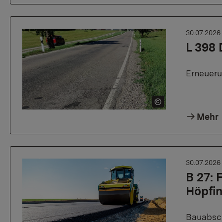
30.07.202
L 398 
Erneueru
Mehr
30.07.202
B 27:
Höpfi
Bauabsch