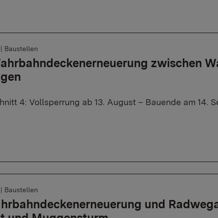
6
|
Baustellen
 Fahrbahndeckenerneuerung zwischen W
ngen
nitt 4: Vollsperrung ab 13. August – Bauende am 14. 
6
|
Baustellen
Fahrbahndeckenerneuerung und Radweg
tt und Muggensturm