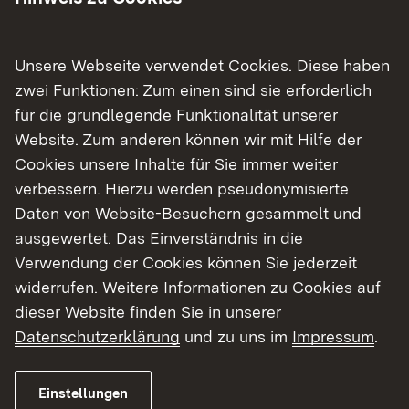
Die Veranstaltung der Fachstelle für das
öffentliche Bibliothekswesen am
Unsere Webseite verwendet Cookies. Diese haben
Regierungspräsidium Karlsruhe findet in
zwei Funktionen: Zum einen sind sie erforderlich
Kooperation mit dem Bibliotheksnetzwerk
für die grundlegende Funktionalität unserer
Landkreis Freudenstadt und der Gartenschau
Website. Zum anderen können wir mit Hilfe der
2025 Freudenstadt & Baiersbronn statt und wird
Cookies unsere Inhalte für Sie immer weiter
aufgezeichnet.
verbessern. Hierzu werden pseudonymisierte
Daten von Website-Besuchern gesammelt und
Um Anmeldung wird gebeten. Der Eintritt ist frei.
ausgewertet. Das Einverständnis in die
Referent
Verwendung der Cookies können Sie jederzeit
widerrufen. Weitere Informationen zu Cookies auf
Josua Straß ist Buchhändler in Baden-Baden und
dieser Website finden Sie in unserer
Vorstandsmitglied des Landesverbands Baden-
Datenschutzerklärung
und zu uns im
Impressum
.
Württemberg im Börsenverein des Deutschen
Buchhandels. Seine Buchhandlung ist 2024 zum
Einstellungen
wiederholten Mal mit dem Deutschen