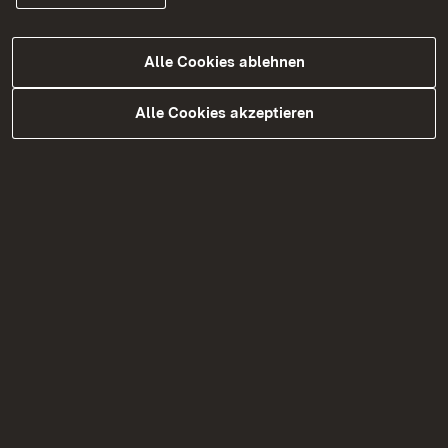
Buchhandlungspreis ausgezeichnet worden.
Alle Cookies ablehnen
Alle Cookies akzeptieren
Zielgruppe
Die Vortragsveranstaltung richtet sich an
Mitarbeitende aus öffentlichen Bibliotheken und
alle, die sich beruflich oder privat für tolle neue
Bücher interessieren.
Veranstaltungsort
Die Veranstaltung findet im
Pfalzgraf-Spiegelzelt
am Eingang zur Gartenschau auf dem Marktplatz
Freudenstadt statt.