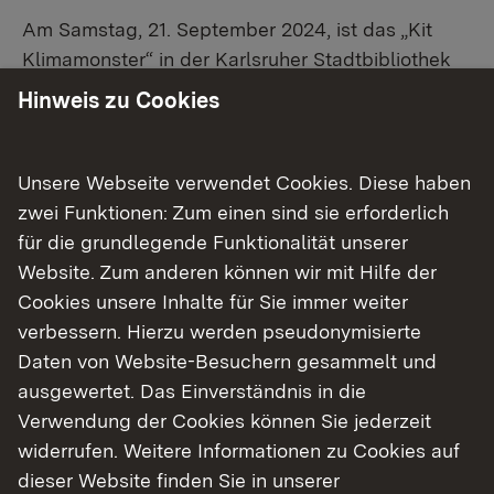
Am Samstag, 21. September 2024, ist das „Kit
Klimamonster“ in der Karlsruher Stadtbibliothek
im Neuen Ständehaus im Lesecafé zu Gast: Das
Hinweis zu Cookies
freundliche Maskottchen ist ein Experte in Sachen
Wetter, Natur und Klima. Auf kindgerechte Weise
erklärt es, was Klima eigentlich ist, warum es sich
Unsere Webseite verwendet Cookies. Diese haben
verändert und wie wir Menschen damit
zwei Funktionen: Zum einen sind sie erforderlich
zusammenhängen.
für die grundlegende Funktionalität unserer
Website. Zum anderen können wir mit Hilfe der
Die Veranstaltung beginnt um 14 Uhr. Zu den
Cookies unsere Inhalte für Sie immer weiter
Programmpunkten zählen ein kreatives
verbessern. Hierzu werden pseudonymisierte
Bastellabor für Monstermasken, Gestalten von
Daten von Website-Besuchern gesammelt und
„Blattstädten“ mit Myriam Rossbach,
ausgewertet. Das Einverständnis in die
Mitmachmusik mit der Karlsruher
Verwendung der Cookies können Sie jederzeit
Kinderliedermacherin Nica Neulich und
widerrufen. Weitere Informationen zu Cookies auf
Infoangebote der beteiligten
dieser Website finden Sie in unserer