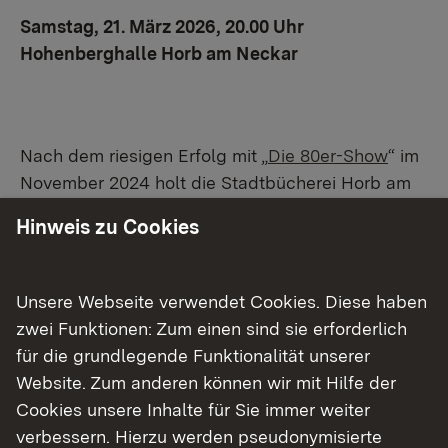
Samstag, 21. März 2026, 20.00 Uhr
Hohenberghalle Horb am Neckar
Nach dem riesigen Erfolg mit „
Die 80er-Show
“ im
November 2024 holt die Stadtbücherei Horb am
21. März 2026 um 20.00 Uhr das Liveformat „
SWR1
Hinweis zu Cookies
Pop & Poesie in Concert
“ mit dem aktuellen
Programm „The Power of Love“ bereits zum
zweiten Mal in die Hohenberghalle nach Horb am
Unsere Webseite verwendet Cookies. Diese haben
Neckar.
zwei Funktionen: Zum einen sind sie erforderlich
für die grundlegende Funktionalität unserer
Das Band- und Schauspielensemble des SWR
Website. Zum anderen können wir mit Hilfe der
spannt bei dem Konzertabend musikalisch und
Cookies unsere Inhalte für Sie immer weiter
literarisch einen emotionalen Bogen von zarter
verbessern. Hierzu werden pseudonymisierte