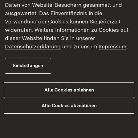
Romantik über leidenschaftliche Sehnsucht bis
Daten von Website-Besuchern gesammelt und
hin zu humorvollen und berührenden Momenten
ausgewertet. Das Einverständnis in die
des Alltags. Die Band spielt dabei Songs und
Verwendung der Cookies können Sie jederzeit
bekannte Hits in der Originalsprache, die
widerrufen. Weitere Informationen zu Cookies auf
Schauspielerinnen und Schauspieler vermitteln
dieser Website finden Sie in unserer
dem Publikum eindrucksvoll die deutschen
Datenschutzerklärung
und zu uns im
Impressum
.
Übersetzungen. Durch das Programm führt SWR1-
Moderator Jochen Stöckle.
Einstellungen
Vor Veranstaltungsbeginn und in der Pause bietet
die Stadtbücherei mit ihrem engagierten
Alle Cookies ablehnen
Unterstützungsteam Fingerfood und Getränke an.
Die Einnahmen des Abends verbleiben bei der
Alle Cookies akzeptieren
Bibliothek und kommen künftigen Medien- und
Veranstaltungsangeboten zu Gute.