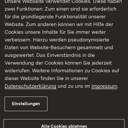
Unsere Webseite verwendet Cookies. Diese haben
Landschaft während des Baus sowie beim
zwei Funktionen: Zum einen sind sie erforderlich
späteren Betrieb des Polders in dem
für die grundlegende Funktionalität unserer
erforderlichen Maße kompensiert. Einige
Website. Zum anderen können wir mit Hilfe der
Tierarten erhalten neue Lebensräume oder
Cookies unsere Inhalte für Sie immer weiter
Ersatzhabitate, in die sie im Laufe des Baus
verbessern. Hierzu werden pseudonymisierte
ausweichen können beziehungsweise in die
Daten von Website-Besuchern gesammelt und
sie teilweise auch aktiv umgesiedelt werden.
ausgewertet. Das Einverständnis in die
Der Teich nördlich der Kleingartenanlagen
Verwendung der Cookies können Sie jederzeit
Daxlanden dient der Verbesserung des
widerrufen. Weitere Informationen zu Cookies auf
Lebensraums von Vögeln, Amphibien und
dieser Website finden Sie in unserer
Libellen. Insbesondere soll sich die Zierliche
Datenschutzerklärung
und zu uns im
Impressum
.
Moosjungfer, eine besonders geschützte und
gefährdete Libellenart, in diesem Teich
ansiedeln. Ein Großteil des Aushubmaterials
Einstellungen
kann beim Dammbau eingesetzt werden. Dies
spart im Sinne eines nachhaltigen Bauablaufs
Baukosten und reduziert den
Alle Cookies ablehnen