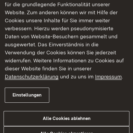
für die grundlegende Funktionalität unserer
Website. Zum anderen können wir mit Hilfe der
Im Rahmen der Baumfällarbeiten sind vereinzelte
Cookies unsere Inhalte für Sie immer weiter
Verkehrsbeeinträchtigungen zu erwarten, vor
verbessern. Hierzu werden pseudonymisierte
allem im Bereich des Waidwegs, aber vereinzelt
Daten von Website-Besuchern gesammelt und
auch an der Hermann-Schneider-Allee: für die
ausgewertet. Das Einverständnis in die
Baumfällungen müssen die Straßen ggf. immer
Verwendung der Cookies können Sie jederzeit
wieder kurzzeitig gesperrt werden. Diese
widerrufen. Weitere Informationen zu Cookies auf
kurzzeitigen Sperrungen sind für die
dieser Website finden Sie in unserer
Verkehrssicherheit während der jeweiligen
Datenschutzerklärung
und zu uns im
Impressum
.
Baumfällung erforderlich.
Während der Baumfällarbeiten im unmittelbaren
Einstellungen
Dammbereich bleibt dieser zur Sicherheit der
Passanten für den Rad- und Fußverkehr gesperrt.
Alle Cookies ablehnen
Das Regierungspräsidium Karlsruhe bittet die
Verkehrsteilnehmenden um Verständnis für die