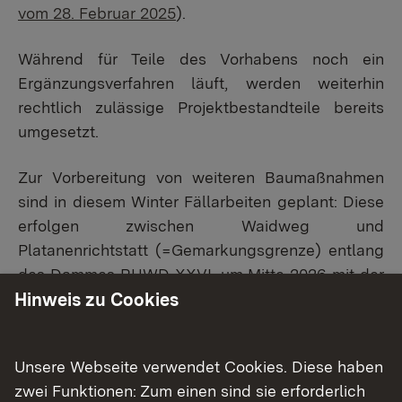
vom 28. Februar 2025
).
Während für Teile des Vorhabens noch ein
Ergänzungsverfahren läuft, werden weiterhin
rechtlich zulässige Projektbestandteile bereits
umgesetzt.
Zur Vorbereitung von weiteren Baumaßnahmen
sind in diesem Winter Fällarbeiten geplant: Diese
erfolgen zwischen Waidweg und
Platanenrichtstatt (=Gemarkungsgrenze) entlang
des Dammes RHWD XXVI, um Mitte 2026 mit der
Hinweis zu Cookies
Sanierung und Ertüchtigung des RHWD XXVI
beginnen zu können. Die Fällarbeiten sollen am
17. November beginnen und werden - je nach
Unsere Webseite verwendet Cookies. Diese haben
Witterung - voraussichtlich vier bis sechs Wochen
zwei Funktionen: Zum einen sind sie erforderlich
dauern.