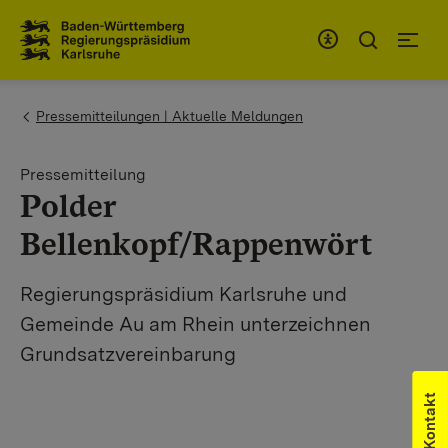
Zum Inhaltsbereich
Zur Hauptnavigation
You are here:
Pressemitteilungen | Aktuelle Meldungen
Pressemitteilung
Polder
Bellenkopf/Rappenwört
Regierungspräsidium Karlsruhe und
Gemeinde Au am Rhein unterzeichnen
Grundsatzvereinbarung
Kontakt