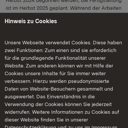
Herbst 2024 begonnen werden, die Fertigstellung
ist im Herbst 2025 geplant. Während der Arbeiten
wird eine einspurige Verkehrsführung mit
Hinweis zu Cookies
Ampelregelung eingerichtet und die Gleisanlage
im direkten Baubereich außer Betrieb gesetzt
werden. Zur Reduzierung der
Unsere Webseite verwendet Cookies. Diese haben
Verkehrsbeeinträchtigungen werden die Arbeiten
zwei Funktionen: Zum einen sind sie erforderlich
auf der Hermann-Schneider-Allee zeitgleich mit
für die grundlegende Funktionalität unserer
Oberleitungsarbeiten der Karlsruher
Website. Zum anderen können wir mit Hilfe der
Verkehrsbetriebe durchgeführt, währenddessen
Cookies unsere Inhalte für Sie immer weiter
die Strecke der Linie 3 gesperrt sein wird. Dazu
verbessern. Hierzu werden pseudonymisierte
wird ab der Haltestelle Entenfang bis zur
Daten von Website-Besuchern gesammelt und
Haltestelle Rappenwört ein
ausgewertet. Das Einverständnis in die
Schienenersatzverkehr eingerichtet werden.
Verwendung der Cookies können Sie jederzeit
Nähere Infos sind bei den Karlsruher
widerrufen. Weitere Informationen zu Cookies auf
Verkehrsbetrieben unter
www.kvv.de
erhältlich.
dieser Website finden Sie in unserer
Datenschutzerklärung
und zu uns im
Impressum
.